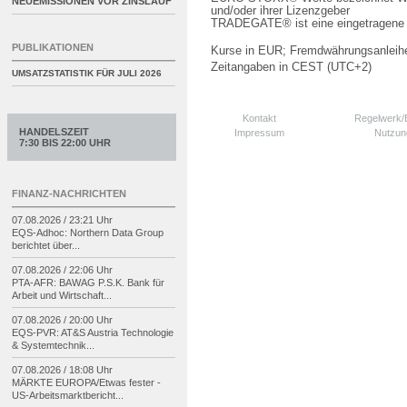
NEUEMISSIONEN VOR ZINSLAUF
und/oder ihrer Lizenzgeber
TRADEGATE® ist eine eingetragene 
PUBLIKATIONEN
Kurse in EUR; Fremdwährungsanleihe
Zeitangaben in CEST (UTC+2)
UMSATZSTATISTIK FÜR
JULI 2026
Kontakt
Regelwerk
HANDELSZEIT
Impressum
Nutzun
7:30 BIS 22:00 UHR
FINANZ-NACHRICHTEN
07.08.2026 / 23:21 Uhr
EQS-
Adhoc: Northern Data Group
berichtet über...
07.08.2026 / 22:06 Uhr
PTA-
AFR: BAWAG P.S.K. Bank für
Arbeit und Wirtschaft...
07.08.2026 / 20:00 Uhr
EQS-
PVR: AT&S Austria Technologie
& Systemtechnik...
07.08.2026 / 18:08 Uhr
MÄRKTE EUROPA/
Etwas fester -
US-
Arbeitsmarktbericht...