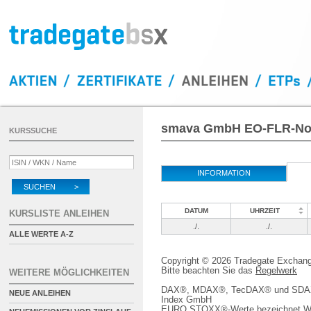
smava GmbH EO-FLR-Note
KURSSUCHE
INFORMATION
SUCHEN >
DATUM
UHRZEIT
KURSLISTE ANLEIHEN
./.
./.
ALLE WERTE A-Z
Copyright © 2026 Tradegate Excha
Bitte beachten Sie das
Regelwerk
WEITERE MÖGLICHKEITEN
DAX®, MDAX®, TecDAX® und SDAX® 
NEUE ANLEIHEN
Index GmbH
EURO STOXX®-Werte bezeichnet We