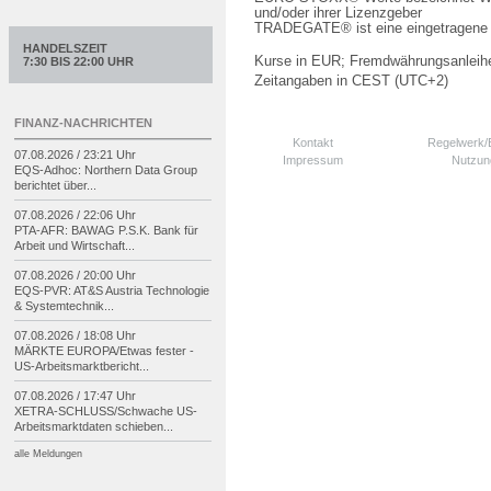
und/oder ihrer Lizenzgeber
TRADEGATE® ist eine eingetragene 
HANDELSZEIT
Kurse in EUR; Fremdwährungsanleihe
7:30 BIS 22:00 UHR
Zeitangaben in CEST (UTC+2)
FINANZ-NACHRICHTEN
Kontakt
Regelwerk
07.08.2026 / 23:21 Uhr
Impressum
Nutzun
EQS-
Adhoc: Northern Data Group
berichtet über...
07.08.2026 / 22:06 Uhr
PTA-
AFR: BAWAG P.S.K. Bank für
Arbeit und Wirtschaft...
07.08.2026 / 20:00 Uhr
EQS-
PVR: AT&S Austria Technologie
& Systemtechnik...
07.08.2026 / 18:08 Uhr
MÄRKTE EUROPA/
Etwas fester -
US-
Arbeitsmarktbericht...
07.08.2026 / 17:47 Uhr
XETRA-
SCHLUSS/
Schwache US-
Arbeitsmarktdaten schieben...
alle Meldungen