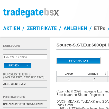
Source-S.ST.Eur.600Opt.R
KURSSUCHE
INFORMATION
SUCHEN >
KURSLISTE ETPS
DATUM
UHRZEIT
(UMFASST ETFS, ETNS UND ETCS)
./.
./.
ALLE WERTE A-Z
Copyright © 2026 Tradegate Excha
Bitte beachten Sie das
Regelwerk
PUBLIKATIONEN
DAX®, MDAX®, TecDAX® und SDAX® 
UMSATZSTATISTIK FÜR
JULI 2026
Index GmbH
EURO STOXX®-Werte bezeichnet We