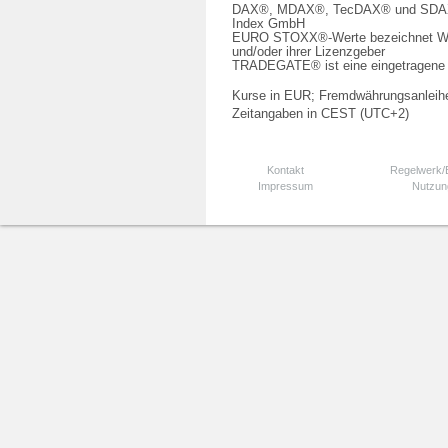
DAX®, MDAX®, TecDAX® und SDAX® 
Index GmbH
EURO STOXX®-Werte bezeichnet We
und/oder ihrer Lizenzgeber
TRADEGATE® ist eine eingetragene 
Kurse in EUR; Fremdwährungsanleihe
Zeitangaben in CEST (UTC+2)
Kontakt
Regelwerk
Impressum
Nutzun