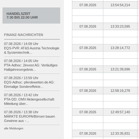
07.08.2026
13:54:54,214
HANDELSZEIT
7:30 BIS 22:00 UHR
07.08.2026
13:33:23,595
FINANZ-NACHRICHTEN
07.08.2026 / 14:09 Uhr
07.08.2026
13:28:14,772
EQS-
PVR: AT&S Austria Technologie
& Systemtechnik...
07.08.2026 / 14:05 Uhr
PTA-
Adhoc: 2invest AG: Vorläufiges
07.08.2026
13:21:39,696
Halbjahresergebnis...
07.08.2026 / 13:59 Uhr
EQS-
Adhoc: pferdewetten.de AG:
Einmalige Sondereffekte...
07.08.2026
12:58:19,278
07.08.2026 / 13:42 Uhr
PTA-
DD: OMV Aktiengesellschaft:
Mitteilung über...
07.08.2026 / 13:38 Uhr
07.08.2026
12:49:57,140
MÄRKTE EUROPA/
Börsen bauen
Gewinne aus -
...
alle Meldungen
07.08.2026
12:33:35,831