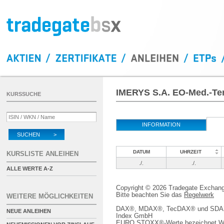
IMERYS S.A. EO-Med.-Ter
KURSSUCHE
INFORMATION
SUCHEN >
DATUM
UHRZEIT
KURSLISTE ANLEIHEN
./.
./.
ALLE WERTE A-Z
Copyright © 2026 Tradegate Excha
Bitte beachten Sie das
Regelwerk
WEITERE MÖGLICHKEITEN
DAX®, MDAX®, TecDAX® und SDAX® 
NEUE ANLEIHEN
Index GmbH
EURO STOXX®-Werte bezeichnet We