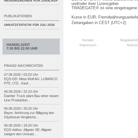
NEUEMISSIONEN VOR ZINSLAUF
und/oder ihrer Lizenzgeber
TRADEGATE® ist eine eingetragene 
PUBLIKATIONEN
Kurse in EUR; Fremdwährungsanleihe
Zeitangaben in CEST (UTC+2)
UMSATZSTATISTIK FÜR
JULI 2026
Kontakt
Regelwerk
HANDELSZEIT
Impressum
Nutzun
7:30 BIS 22:00 UHR
FINANZ-NACHRICHTEN
07.08.2026 / 03:53 Uhr
EQS-
DD: Meta Wolf AG: LUBANCO
PTE. LTD., Kauf...
06.08.2026 / 22:23 Uhr
Daimler Truck plant Bau einer neuen
Lkw-
Produktion...
06.08.2026 / 20:24 Uhr
Bayer: Anhörung zur Billigung des
Glyphosat-
Vergleichs...
06.08.2026 / 18:24 Uhr
EQS-
Adhoc: Allgeier SE: Allgeier
steigert den Umsatz...