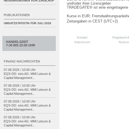
NEUEMISSIONEN VOR ZINSLAUF
und/oder ihrer Lizenzgeber
TRADEGATE® ist eine eingetragene 
PUBLIKATIONEN
Kurse in EUR; Fremdwährungsanleihe
Zeitangaben in CEST (UTC+2)
UMSATZSTATISTIK FÜR
JULI 2026
Kontakt
Regelwerk
HANDELSZEIT
Impressum
Nutzun
7:30 BIS 22:00 UHR
FINANZ-NACHRICHTEN
07.08.2026 / 10:00 Uhr
EQS-
DD: sino AG: MMI Leisure &
Capital Management...
07.08.2026 / 10:00 Uhr
EQS-
DD: sino AG: MMI Leisure &
Capital Management...
07.08.2026 / 10:00 Uhr
EQS-
DD: sino AG: MMI Leisure &
Capital Management...
07.08.2026 / 10:00 Uhr
EQS-
DD: sino AG: MMI Leisure &
Capital Management...