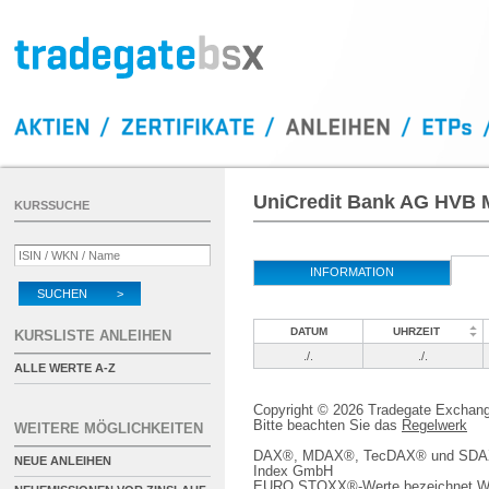
UniCredit Bank AG HVB 
KURSSUCHE
INFORMATION
SUCHEN >
DATUM
UHRZEIT
KURSLISTE ANLEIHEN
./.
./.
ALLE WERTE A-Z
Copyright © 2026 Tradegate Excha
Bitte beachten Sie das
Regelwerk
WEITERE MÖGLICHKEITEN
DAX®, MDAX®, TecDAX® und SDAX® 
NEUE ANLEIHEN
Index GmbH
EURO STOXX®-Werte bezeichnet We