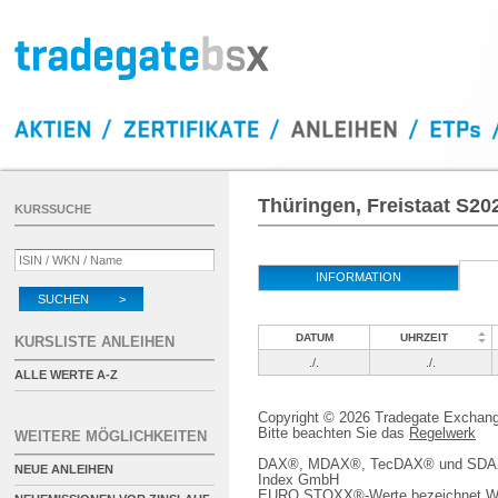
Thüringen, Freistaat S202
KURSSUCHE
INFORMATION
SUCHEN >
DATUM
UHRZEIT
KURSLISTE ANLEIHEN
./.
./.
ALLE WERTE A-Z
Copyright © 2026 Tradegate Excha
Bitte beachten Sie das
Regelwerk
WEITERE MÖGLICHKEITEN
DAX®, MDAX®, TecDAX® und SDAX® 
NEUE ANLEIHEN
Index GmbH
EURO STOXX®-Werte bezeichnet We