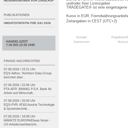
NEUEMISSIONEN VOR ZINSLAUF
und/oder ihrer Lizenzgeber
TRADEGATE® ist eine eingetragene 
PUBLIKATIONEN
Kurse in EUR; Fremdwährungsanleihe
Zeitangaben in CEST (UTC+2)
UMSATZSTATISTIK FÜR
JULI 2026
Kontakt
Regelwerk
HANDELSZEIT
Impressum
Nutzun
7:30 BIS 22:00 UHR
FINANZ-NACHRICHTEN
07.08.2026 / 23:21 Uhr
EQS-
Adhoc: Northern Data Group
berichtet über...
07.08.2026 / 22:06 Uhr
PTA-
AFR: BAWAG P.S.K. Bank für
Arbeit und Wirtschaft...
07.08.2026 / 20:00 Uhr
EQS-
PVR: AT&S Austria Technologie
& Systemtechnik...
07.08.2026 / 18:08 Uhr
MÄRKTE EUROPA/
Etwas fester -
US-
Arbeitsmarktbericht...