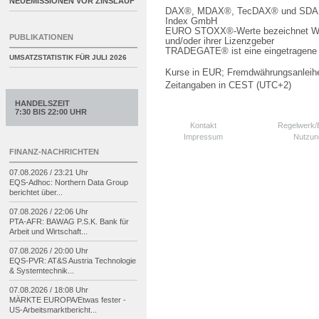
NEUEMISSIONEN VOR ZINSLAUF
DAX®, MDAX®, TecDAX® und SDAX® 
Index GmbH
EURO STOXX®-Werte bezeichnet We
PUBLIKATIONEN
und/oder ihrer Lizenzgeber
TRADEGATE® ist eine eingetragene 
UMSATZSTATISTIK FÜR
JULI 2026
Kurse in EUR; Fremdwährungsanleihe
Zeitangaben in CEST (UTC+2)
HANDELSZEIT
7:30 BIS 22:00 UHR
Kontakt
Regelwerk
Impressum
Nutzun
FINANZ-NACHRICHTEN
07.08.2026 / 23:21 Uhr
EQS-
Adhoc: Northern Data Group
berichtet über...
07.08.2026 / 22:06 Uhr
PTA-
AFR: BAWAG P.S.K. Bank für
Arbeit und Wirtschaft...
07.08.2026 / 20:00 Uhr
EQS-
PVR: AT&S Austria Technologie
& Systemtechnik...
07.08.2026 / 18:08 Uhr
MÄRKTE EUROPA/
Etwas fester -
US-
Arbeitsmarktbericht...