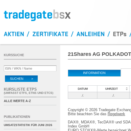
21Shares AG POLKADOT
KURSSUCHE
INFORMATION
SUCHEN >
KURSLISTE ETPS
DATUM
UHRZEIT
(UMFASST ETFS, ETNS UND ETCS)
./.
./.
ALLE WERTE A-Z
Copyright © 2026 Tradegate Excha
Bitte beachten Sie das
Regelwerk
PUBLIKATIONEN
DAX®, MDAX®, TecDAX® und SDAX® 
UMSATZSTATISTIK FÜR
JUNI 2026
Index GmbH
EURO STOXX®-Werte bezeichnet We