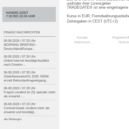
und/oder ihrer Lizenzgeber
TRADEGATE® ist eine eingetragene 
HANDELSZEIT
Kurse in EUR; Fremdwährungsanleihe
7:30 BIS 22:00 UHR
Zeitangaben in CEST (UTC+2)
FINANZ-NACHRICHTEN
Kontakt
Regelwerk
06.08.2026 / 07:33 Uhr
Impressum
Nutzun
MORNING BRIEFING -
Deutschland/
Europa...
06.08.2026 / 07:30 Uhr
United Internet bestätigt Ausblick
nach Gewinn-
...
06.08.2026 / 07:30 Uhr
GlobeNewswire/
H1 2026: RENK
erzielt Rekordauftragseingang...
06.08.2026 / 07:28 Uhr
Fraport verdient im 2Q operativ mehr
als erwartet -
...
06.08.2026 / 07:20 Uhr
Commerzbank verdient mehr als
erwartet und bestätigt...
alle Meldungen