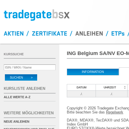
ING Belgium SA/NV EO-Me
KURSSUCHE
INFORMATION
SUCHEN >
DATUM
UHRZEIT
KURSLISTE ANLEIHEN
./.
./.
ALLE WERTE A-Z
Copyright © 2026 Tradegate Excha
Bitte beachten Sie das
Regelwerk
WEITERE MÖGLICHKEITEN
DAX®, MDAX®, TecDAX® und SDAX® 
NEUE ANLEIHEN
Index GmbH
EURO STOXX®-Werte bezeichnet We