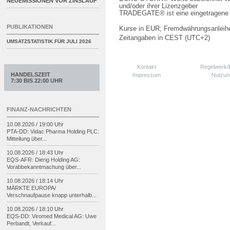
NEUEMISSIONEN VOR ZINSLAUF
und/oder ihrer Lizenzgeber
TRADEGATE® ist eine eingetragene 
PUBLIKATIONEN
Kurse in EUR; Fremdwährungsanleihe
Zeitangaben in CEST (UTC+2)
UMSATZSTATISTIK FÜR
JULI 2026
Kontakt
Regelwerk
HANDELSZEIT
Impressum
Nutzun
7:30 BIS 22:00 UHR
FINANZ-NACHRICHTEN
10.08.2026 / 19:00 Uhr
PTA-
DD: Vidac Pharma Holding PLC:
Mitteilung über...
10.08.2026 / 18:43 Uhr
EQS-
AFR: Dierig Holding AG:
Vorabbekanntmachung über...
10.08.2026 / 18:14 Uhr
MÄRKTE EUROPA/
Verschnaufpause knapp unterhalb...
10.08.2026 / 18:10 Uhr
EQS-
DD: Viromed Medical AG: Uwe
Perbandt, Verkauf...