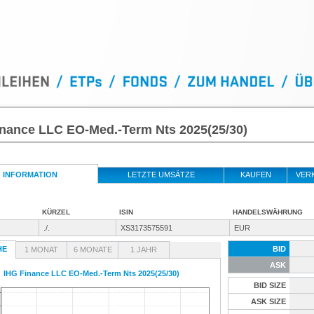
inance LLC EO-Med.-Term Nts 2025(25/30)
INFORMATION
LETZTE UMSÄTZE
KAUFEN
VER
KÜRZEL
ISIN
HANDELSWÄHRUNG
./.
XS3173575591
EUR
HE
BID
1 MONAT
6 MONATE
1 JAHR
ASK
IHG Finance LLC EO-Med.-Term Nts 2025(25/30)
BID SIZE
ASK SIZE