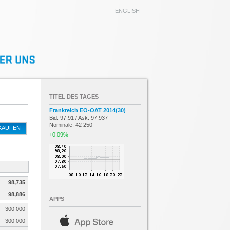
ENGLISH
TITEL DES TAGES
Frankreich EO-OAT 2014(30)
Bid: 97,91 / Ask: 97,937
Nominale: 42 250
KAUFEN
+0,09%
98,735
98,886
APPS
300 000
300 000