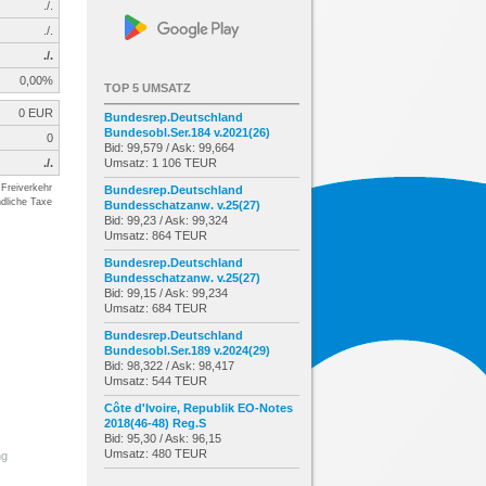
./.
./.
./.
0,00%
TOP 5 UMSATZ
0 EUR
Bundesrep.Deutschland
Bundesobl.Ser.184 v.2021(26)
0
Bid: 99,579 / Ask: 99,664
./.
Umsatz: 1 106 TEUR
Freiverkehr
Bundesrep.Deutschland
dliche Taxe
Bundesschatzanw. v.25(27)
Bid: 99,23 / Ask: 99,324
Umsatz: 864 TEUR
Bundesrep.Deutschland
Bundesschatzanw. v.25(27)
Bid: 99,15 / Ask: 99,234
Umsatz: 684 TEUR
Bundesrep.Deutschland
Bundesobl.Ser.189 v.2024(29)
Bid: 98,322 / Ask: 98,417
Umsatz: 544 TEUR
Côte d'Ivoire, Republik EO-Notes
2018(46-48) Reg.S
Bid: 95,30 / Ask: 96,15
Umsatz: 480 TEUR
ng