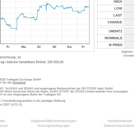
HIGH
LOW
LAST
CHANGE
UMSATZ
NOMINALE
Ø-PREIS
Segment: 
Unverbin
erechnung: Ja
ag / kleinste handelbare Einheit: 100 000,00
 2026 Tradegate Exchange GmbH
en Sie das
Regelwerk
, TecDAX® und SDAX® sind eingetragene Markenzeichen der ISS STOXX Index GmbH
-Werte bezeichnet Werte der Marke „EURO STOXX“ der STOXX Limited und/oder ihrer Lizenzgeber
ist eine eingetragene Marke der Tradegate AG
; Fremdwährungsanleihen in der jeweiligen Währung
 in CEST (UTC+2)
takt
Regelwerk/Bekanntmachungen
Handelskalender
essum
Nutzungsbedingungen
Datenschutzerkläru