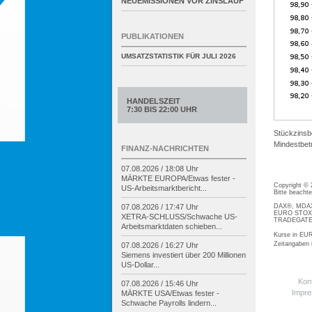
NEUEMISSIONEN VOR ZINSLAUF
PUBLIKATIONEN
UMSATZSTATISTIK FÜR
JULI 2026
HANDELSZEIT
7:30 BIS 22:00 UHR
Stückzinsb
Mindestbetr
FINANZ-NACHRICHTEN
07.08.2026 / 18:08 Uhr
MÄRKTE EUROPA/
Etwas fester -
Copyright ©
US-
Arbeitsmarktbericht...
Bitte beacht
DAX®, MDAX®
07.08.2026 / 17:47 Uhr
EURO STOXX®
XETRA-
SCHLUSS/
Schwache US-
TRADEGATE® 
Arbeitsmarktdaten schieben...
Kurse in EUR
Zeitangaben
07.08.2026 / 16:27 Uhr
Siemens investiert über 200 Millionen
US-
Dollar...
Kon
07.08.2026 / 15:46 Uhr
Impr
MÄRKTE USA/
Etwas fester -
Schwache Payrolls lindern...