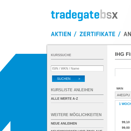
IHG F
KURSSUCHE
SUCHEN >
WKN
KURSLISTE ANLEIHEN
A4EGPU
ALLE WERTE A-Z
1 WOC
WEITERE MÖGLICHKEITEN
NEUE ANLEIHEN