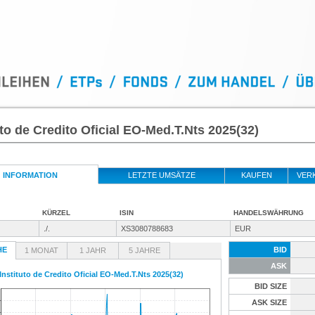
uto de Credito Oficial EO-Med.T.Nts 2025(32)
INFORMATION
LETZTE UMSÄTZE
KAUFEN
VER
KÜRZEL
ISIN
HANDELSWÄHRUNG
./.
XS3080788683
EUR
HE
BID
1 MONAT
1 JAHR
5 JAHRE
ASK
Instituto de Credito Oficial EO-Med.T.Nts 2025(32)
BID SIZE
ASK SIZE