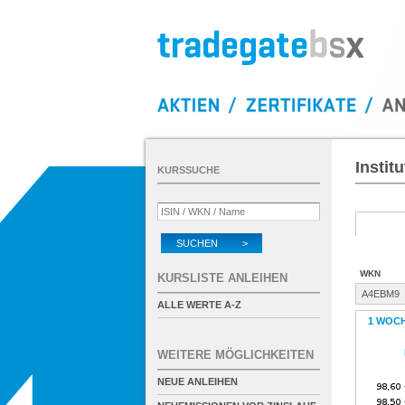
Instit
KURSSUCHE
SUCHEN >
WKN
KURSLISTE ANLEIHEN
A4EBM9
ALLE WERTE A-Z
1 WOC
WEITERE MÖGLICHKEITEN
NEUE ANLEIHEN