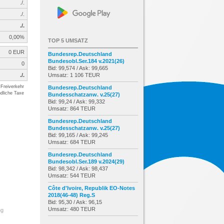
./.
./.
./.
0,00%
TOP 5 UMSATZ
0 EUR
Bundesrep.Deutschland
Bundesobl.Ser.184 v.2021(26)
0
Bid: 99,574 / Ask: 99,665
./.
Umsatz: 1 106 TEUR
Freiverkehr
Bundesrep.Deutschland
dliche Taxe
Bundesschatzanw. v.25(27)
Bid: 99,24 / Ask: 99,332
Umsatz: 864 TEUR
Bundesrep.Deutschland
Bundesschatzanw. v.25(27)
Bid: 99,165 / Ask: 99,245
Umsatz: 684 TEUR
Bundesrep.Deutschland
Bundesobl.Ser.189 v.2024(29)
Bid: 98,342 / Ask: 98,437
Umsatz: 544 TEUR
Côte d'Ivoire, Republik EO-Notes
2018(46-48) Reg.S
Bid: 95,30 / Ask: 96,15
Umsatz: 480 TEUR
ng