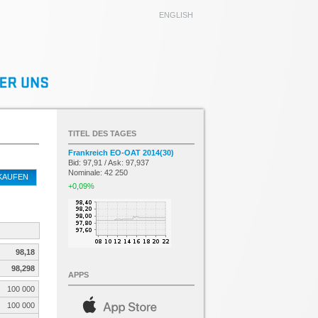
ENGLISH
TITEL DES TAGES
Frankreich EO-OAT 2014(30)
Bid: 97,91 / Ask: 97,937
Nominale: 42 250
KAUFEN
+0,09%
98,18
98,298
APPS
100 000
100 000