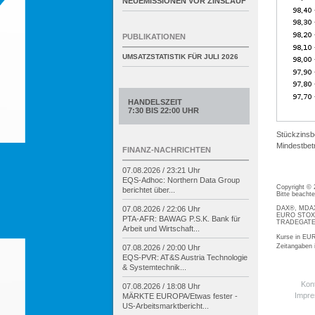
NEUEMISSIONEN VOR ZINSLAUF
PUBLIKATIONEN
UMSATZSTATISTIK FÜR
JULI 2026
HANDELSZEIT
7:30 BIS 22:00 UHR
Stückzinsb
Mindestbetr
FINANZ-NACHRICHTEN
07.08.2026 / 23:21 Uhr
EQS-
Adhoc: Northern Data Group
Copyright ©
berichtet über...
Bitte beacht
DAX®, MDAX®
07.08.2026 / 22:06 Uhr
EURO STOXX®
PTA-
AFR: BAWAG P.S.K. Bank für
TRADEGATE® 
Arbeit und Wirtschaft...
Kurse in EUR
Zeitangaben
07.08.2026 / 20:00 Uhr
EQS-
PVR: AT&S Austria Technologie
& Systemtechnik...
Kon
07.08.2026 / 18:08 Uhr
Impr
MÄRKTE EUROPA/
Etwas fester -
US-
Arbeitsmarktbericht...