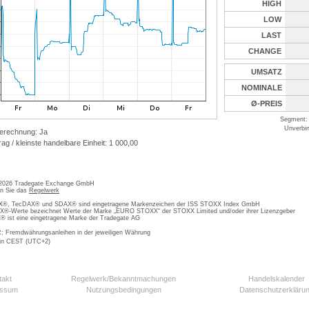
HIGH
LOW
LAST
CHANGE
UMSATZ
NOMINALE
Ø-PREIS
Segment: 
Unverbin
erechnung: Ja
ag / kleinste handelbare Einheit: 1 000,00
 2026 Tradegate Exchange GmbH
en Sie das
Regelwerk
, TecDAX® und SDAX® sind eingetragene Markenzeichen der ISS STOXX Index GmbH
-Werte bezeichnet Werte der Marke „EURO STOXX“ der STOXX Limited und/oder ihrer Lizenzgeber
ist eine eingetragene Marke der Tradegate AG
; Fremdwährungsanleihen in der jeweiligen Währung
 in CEST (UTC+2)
takt
Regelwerk/Bekanntmachungen
Handelskalender
essum
Nutzungsbedingungen
Datenschutzerkläru