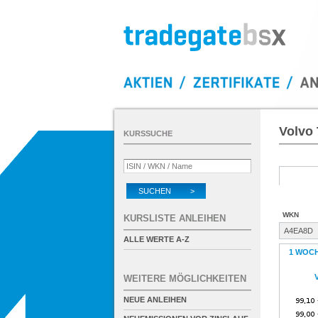
Volvo
KURSSUCHE
SUCHEN >
WKN
KURSLISTE ANLEIHEN
A4EA8D
ALLE WERTE A-Z
1 WOC
WEITERE MÖGLICHKEITEN
NEUE ANLEIHEN