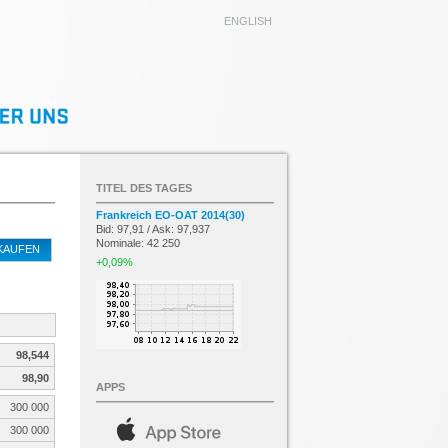
ENGLISH
TITEL DES TAGES
Frankreich EO-OAT 2014(30)
Bid: 97,91 / Ask: 97,937
Nominale: 42 250
KAUFEN
+0,09%
98,544
98,90
APPS
300 000
300 000