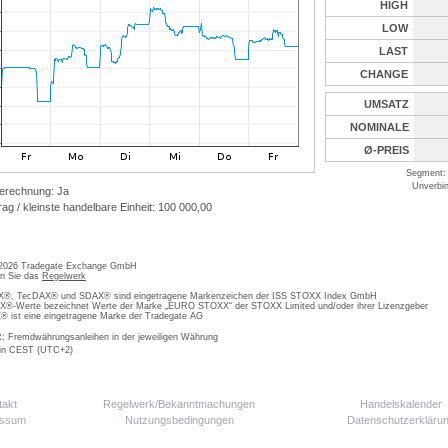
HIGH
LOW
LAST
CHANGE
UMSATZ
NOMINALE
Ø-PREIS
Segment: 
Unverbin
erechnung: Ja
ag / kleinste handelbare Einheit: 100 000,00
 2026 Tradegate Exchange GmbH
en Sie das
Regelwerk
, TecDAX® und SDAX® sind eingetragene Markenzeichen der ISS STOXX Index GmbH
-Werte bezeichnet Werte der Marke „EURO STOXX“ der STOXX Limited und/oder ihrer Lizenzgeber
ist eine eingetragene Marke der Tradegate AG
; Fremdwährungsanleihen in der jeweiligen Währung
 in CEST (UTC+2)
takt
Regelwerk/Bekanntmachungen
Handelskalender
essum
Nutzungsbedingungen
Datenschutzerkläru