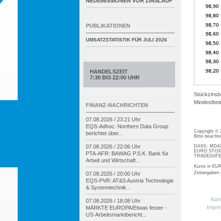
NEUEMISSIONEN VOR ZINSLAUF
PUBLIKATIONEN
UMSATZSTATISTIK FÜR
JULI 2026
HANDELSZEIT
7:30 BIS 22:00 UHR
Stückzinsb
Mindestbetr
FINANZ-NACHRICHTEN
07.08.2026 / 23:21 Uhr
EQS-
Adhoc: Northern Data Group
Copyright ©
berichtet über...
Bitte beacht
DAX®, MDAX®
07.08.2026 / 22:06 Uhr
EURO STOXX®
PTA-
AFR: BAWAG P.S.K. Bank für
TRADEGATE® 
Arbeit und Wirtschaft...
Kurse in EUR
Zeitangaben
07.08.2026 / 20:00 Uhr
EQS-
PVR: AT&S Austria Technologie
& Systemtechnik...
Kon
07.08.2026 / 18:08 Uhr
Impr
MÄRKTE EUROPA/
Etwas fester -
US-
Arbeitsmarktbericht...