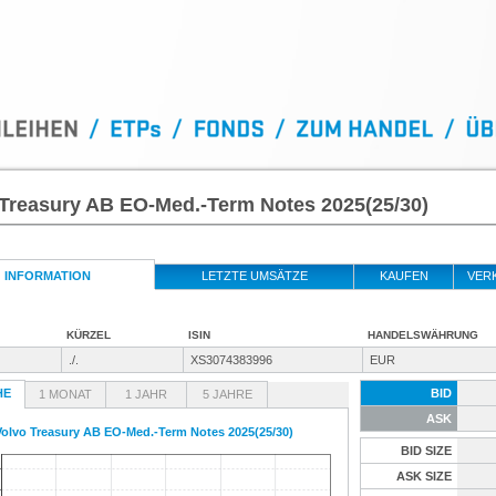
 Treasury AB EO-Med.-Term Notes 2025(25/30)
INFORMATION
LETZTE UMSÄTZE
KAUFEN
VER
KÜRZEL
ISIN
HANDELSWÄHRUNG
./.
XS3074383996
EUR
HE
BID
1 MONAT
1 JAHR
5 JAHRE
ASK
Volvo Treasury AB EO-Med.-Term Notes 2025(25/30)
BID SIZE
ASK SIZE