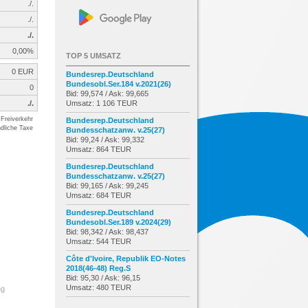
./.
./.
./.
0,00%
TOP 5 UMSATZ
0 EUR
Bundesrep.Deutschland
Bundesobl.Ser.184 v.2021(26)
0
Bid: 99,574 / Ask: 99,665
./.
Umsatz: 1 106 TEUR
Freiverkehr
Bundesrep.Deutschland
dliche Taxe
Bundesschatzanw. v.25(27)
Bid: 99,24 / Ask: 99,332
Umsatz: 864 TEUR
Bundesrep.Deutschland
Bundesschatzanw. v.25(27)
Bid: 99,165 / Ask: 99,245
Umsatz: 684 TEUR
Bundesrep.Deutschland
Bundesobl.Ser.189 v.2024(29)
Bid: 98,342 / Ask: 98,437
Umsatz: 544 TEUR
Côte d'Ivoire, Republik EO-Notes
2018(46-48) Reg.S
Bid: 95,30 / Ask: 96,15
Umsatz: 480 TEUR
ng