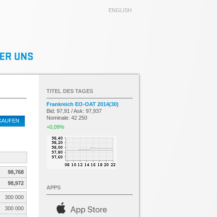
ENGLISH
TITEL DES TAGES
Frankreich EO-OAT 2014(30)
Bid: 97,91 / Ask: 97,937
Nominale: 42 250
KAUFEN
+0,09%
98,768
98,972
APPS
300 000
300 000