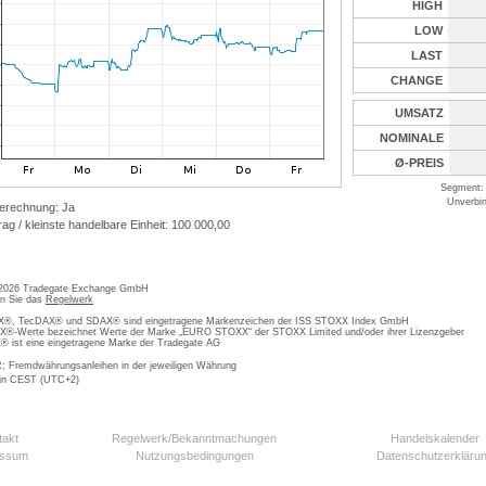
HIGH
LOW
LAST
CHANGE
UMSATZ
NOMINALE
Ø-PREIS
Segment: 
Unverbin
erechnung: Ja
ag / kleinste handelbare Einheit: 100 000,00
 2026 Tradegate Exchange GmbH
en Sie das
Regelwerk
, TecDAX® und SDAX® sind eingetragene Markenzeichen der ISS STOXX Index GmbH
-Werte bezeichnet Werte der Marke „EURO STOXX“ der STOXX Limited und/oder ihrer Lizenzgeber
ist eine eingetragene Marke der Tradegate AG
; Fremdwährungsanleihen in der jeweiligen Währung
 in CEST (UTC+2)
takt
Regelwerk/Bekanntmachungen
Handelskalender
essum
Nutzungsbedingungen
Datenschutzerkläru