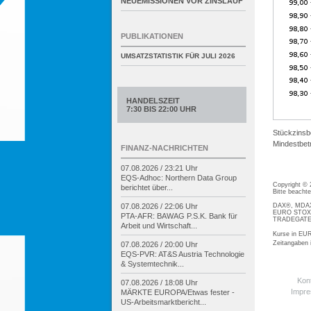
NEUEMISSIONEN VOR ZINSLAUF
PUBLIKATIONEN
UMSATZSTATISTIK FÜR
JULI 2026
HANDELSZEIT
7:30 BIS 22:00 UHR
Stückzinsb
Mindestbetr
FINANZ-NACHRICHTEN
07.08.2026 / 23:21 Uhr
EQS-
Adhoc: Northern Data Group
Copyright ©
berichtet über...
Bitte beacht
DAX®, MDAX®
07.08.2026 / 22:06 Uhr
EURO STOXX®
PTA-
AFR: BAWAG P.S.K. Bank für
TRADEGATE® 
Arbeit und Wirtschaft...
Kurse in EUR
Zeitangaben
07.08.2026 / 20:00 Uhr
EQS-
PVR: AT&S Austria Technologie
& Systemtechnik...
Kon
07.08.2026 / 18:08 Uhr
Impr
MÄRKTE EUROPA/
Etwas fester -
US-
Arbeitsmarktbericht...