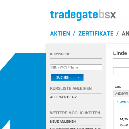
Linde
KURSSUCHE
SUCHEN >
WKN
KURSLISTE ANLEIHEN
A4D6WR
ALLE WERTE A-Z
1 WOC
WEITERE MÖGLICHKEITEN
NEUE ANLEIHEN