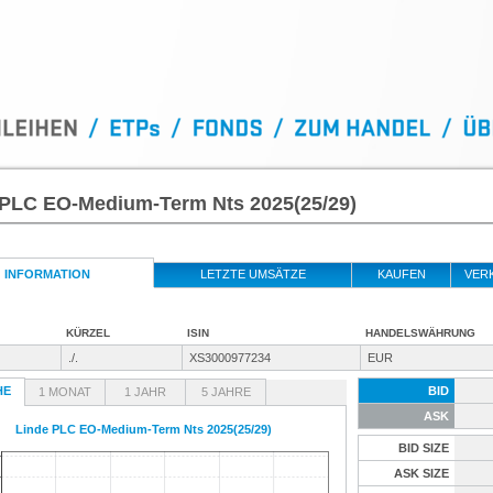
 PLC EO-Medium-Term Nts 2025(25/29)
INFORMATION
LETZTE UMSÄTZE
KAUFEN
VER
KÜRZEL
ISIN
HANDELSWÄHRUNG
./.
XS3000977234
EUR
HE
BID
1 MONAT
1 JAHR
5 JAHRE
ASK
Linde PLC EO-Medium-Term Nts 2025(25/29)
BID SIZE
ASK SIZE