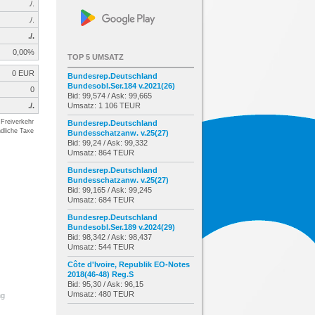
./.
./.
./.
0,00%
TOP 5 UMSATZ
0 EUR
Bundesrep.Deutschland
Bundesobl.Ser.184 v.2021(26)
0
Bid: 99,574 / Ask: 99,665
./.
Umsatz: 1 106 TEUR
Freiverkehr
Bundesrep.Deutschland
dliche Taxe
Bundesschatzanw. v.25(27)
Bid: 99,24 / Ask: 99,332
Umsatz: 864 TEUR
Bundesrep.Deutschland
Bundesschatzanw. v.25(27)
Bid: 99,165 / Ask: 99,245
Umsatz: 684 TEUR
Bundesrep.Deutschland
Bundesobl.Ser.189 v.2024(29)
Bid: 98,342 / Ask: 98,437
Umsatz: 544 TEUR
Côte d'Ivoire, Republik EO-Notes
2018(46-48) Reg.S
Bid: 95,30 / Ask: 96,15
Umsatz: 480 TEUR
ng