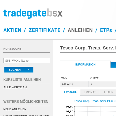
Tesco Corp. Treas. Serv.
KURSSUCHE
INFORMATION
SUCHEN >
WKN
KÜRZEL
KURSLISTE ANLEIHEN
A4EAKS
./.
ALLE WERTE A-Z
1 WOCHE
1 MONAT
1 JAHR
Tesco Corp. Treas. Serv. PLC 
WEITERE MÖGLICHKEITEN
NEUE ANLEIHEN