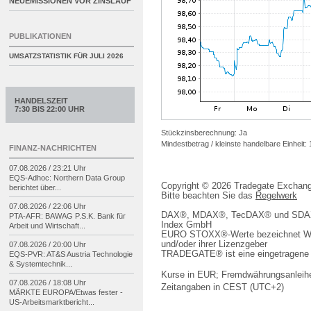
NEUEMISSIONEN VOR ZINSLAUF
PUBLIKATIONEN
UMSATZSTATISTIK FÜR
JULI 2026
HANDELSZEIT
7:30 BIS 22:00 UHR
Stückzinsberechnung: Ja
Mindestbetrag / kleinste handelbare Einheit:
FINANZ-NACHRICHTEN
07.08.2026 / 23:21 Uhr
EQS-
Adhoc: Northern Data Group
Copyright © 2026 Tradegate Excha
berichtet über...
Bitte beachten Sie das
Regelwerk
07.08.2026 / 22:06 Uhr
DAX®, MDAX®, TecDAX® und SDAX® 
PTA-
AFR: BAWAG P.S.K. Bank für
Index GmbH
Arbeit und Wirtschaft...
EURO STOXX®-Werte bezeichnet We
und/oder ihrer Lizenzgeber
07.08.2026 / 20:00 Uhr
TRADEGATE® ist eine eingetragene 
EQS-
PVR: AT&S Austria Technologie
& Systemtechnik...
Kurse in EUR; Fremdwährungsanleihe
07.08.2026 / 18:08 Uhr
Zeitangaben in CEST (UTC+2)
MÄRKTE EUROPA/
Etwas fester -
US-
Arbeitsmarktbericht...