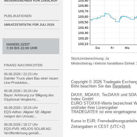
NEUEMISSIONEN VOR ZINSLAUF
PUBLIKATIONEN
UMSATZSTATISTIK FÜR
JULI 2026
HANDELSZEIT
7:30 BIS 22:00 UHR
Stückzinsberechnung: Ja
Mindestbetrag / kleinste handelbare Einheit:
FINANZ-NACHRICHTEN
06.08.2026 / 22:23 Uhr
Daimler Truck plant Bau einer neuen
Copyright © 2026 Tradegate Excha
Lkw-
Produktion...
Bitte beachten Sie das
Regelwerk
06.08.2026 / 20:24 Uhr
DAX®, MDAX®, TecDAX® und SDAX® 
Bayer: Anhörung zur Billigung des
Index GmbH
Glyphosat-
Vergleichs...
EURO STOXX®-Werte bezeichnet We
und/oder ihrer Lizenzgeber
06.08.2026 / 18:24 Uhr
TRADEGATE® ist eine eingetragene 
EQS-
Adhoc: Allgeier SE: Allgeier
steigert den Umsatz...
Kurse in EUR; Fremdwährungsanleihe
06.08.2026 / 18:17 Uhr
Zeitangaben in CEST (UTC+2)
EQS-
PVR: HELIOS SOLAR AG:
Veröffentlichung gemäß...