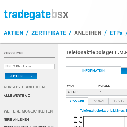
Telefonaktiebolaget L.M.
KURSSUCHE
INFORMATION
SUCHEN >
WKN
KÜRZEL
KURSLISTE ANLEIHEN
A3LRPS
./.
ALLE WERTE A-Z
1 WOCHE
1 MONAT
1 JAHR
Telefonaktiebolaget L.M.Erics.
WEITERE MÖGLICHKEITEN
NEUE ANLEIHEN