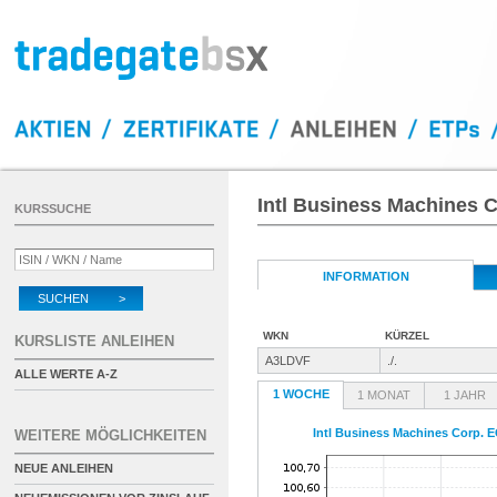
Intl Business Machines C
KURSSUCHE
INFORMATION
SUCHEN >
WKN
KÜRZEL
KURSLISTE ANLEIHEN
A3LDVF
./.
ALLE WERTE A-Z
1 WOCHE
1 MONAT
1 JAHR
Intl Business Machines Corp. E
WEITERE MÖGLICHKEITEN
NEUE ANLEIHEN