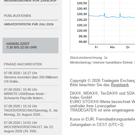
NEUEMISSIONEN VOR ZINSLAUF
PUBLIKATIONEN
UMSATZSTATISTIK FÜR
JULI 2026
HANDELSZEIT
7:30 BIS 22:00 UHR
Stückzinsberechnung: Ja
Mindestbetrag / kleinste handelbare Einheit:
FINANZ-NACHRICHTEN
07.08.2026 / 16:27 Uhr
Siemens investiert über 200 Millionen
Copyright © 2026 Tradegate Excha
US-
Dollar...
Bitte beachten Sie das
Regelwerk
07.08.2026 / 15:46 Uhr
DAX®, MDAX®, TecDAX® und SDAX® 
MÄRKTE USA/
Etwas fester -
Index GmbH
Schwache Payrolls lindern...
EURO STOXX®-Werte bezeichnet We
und/oder ihrer Lizenzgeber
07.08.2026 / 15:16 Uhr
TRADEGATE® ist eine eingetragene 
TAGESVORSCHAU/
Samstag, 8., bis
Montag, 10. August 2026...
Kurse in EUR; Fremdwährungsanleihe
07.08.2026 / 14:51 Uhr
Zeitangaben in CEST (UTC+2)
WOCHENVORSCHAU/
17. bis 23.
August 2026 (34. KW)...