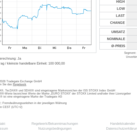
HIGH
LOW
LAST
CHANGE
UMSATZ
NOMINALE
Ø-PREIS
Segment: 
Unverbin
erechnung: Ja
ag / kleinste handelbare Einheit: 100 000,00
 2026 Tradegate Exchange GmbH
en Sie das
Regelwerk
, TecDAX® und SDAX® sind eingetragene Markenzeichen der ISS STOXX Index GmbH
-Werte bezeichnet Werte der Marke „EURO STOXX“ der STOXX Limited und/oder ihrer Lizenzgeber
ist eine eingetragene Marke der Tradegate AG
; Fremdwährungsanleihen in der jeweiligen Währung
 in CEST (UTC+2)
takt
Regelwerk/Bekanntmachungen
Handelskalender
essum
Nutzungsbedingungen
Datenschutzerkläru