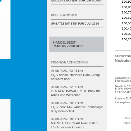
NEUEMISSIONEN VOR ZINSLAUF
PUBLIKATIONEN
UMSATZSTATISTIK FÜR
JULI 2026
HANDELSZEIT
7:30 BIS 22:00 UHR
Stückzinsb
Mindestbetr
FINANZ-NACHRICHTEN
07.08.2026 / 23:21 Uhr
EQS-
Adhoc: Northern Data Group
Copyright ©
berichtet über...
Bitte beacht
DAX®, MDAX®
07.08.2026 / 22:06 Uhr
EURO STOXX®
PTA-
AFR: BAWAG P.S.K. Bank für
TRADEGATE® 
Arbeit und Wirtschaft...
Kurse in EUR
Zeitangaben
07.08.2026 / 20:00 Uhr
EQS-
PVR: AT&S Austria Technologie
& Systemtechnik...
Kon
07.08.2026 / 18:08 Uhr
Impr
MÄRKTE EUROPA/
Etwas fester -
US-
Arbeitsmarktbericht...