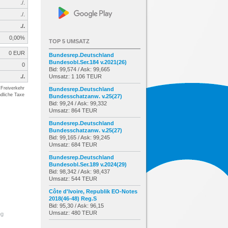
./.
./.
./.
0,00%
TOP 5 UMSATZ
0 EUR
Bundesrep.Deutschland
Bundesobl.Ser.184 v.2021(26)
0
Bid: 99,574 / Ask: 99,665
./.
Umsatz: 1 106 TEUR
Freiverkehr
Bundesrep.Deutschland
dliche Taxe
Bundesschatzanw. v.25(27)
Bid: 99,24 / Ask: 99,332
Umsatz: 864 TEUR
Bundesrep.Deutschland
Bundesschatzanw. v.25(27)
Bid: 99,165 / Ask: 99,245
Umsatz: 684 TEUR
Bundesrep.Deutschland
Bundesobl.Ser.189 v.2024(29)
Bid: 98,342 / Ask: 98,437
Umsatz: 544 TEUR
Côte d'Ivoire, Republik EO-Notes
2018(46-48) Reg.S
Bid: 95,30 / Ask: 96,15
Umsatz: 480 TEUR
ng