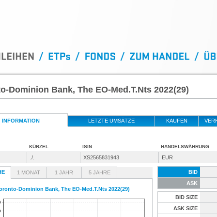
to-Dominion Bank, The EO-Med.T.Nts 2022(29)
INFORMATION
LETZTE UMSÄTZE
KAUFEN
VER
KÜRZEL
ISIN
HANDELSWÄHRUNG
./.
XS2565831943
EUR
HE
BID
1 MONAT
1 JAHR
5 JAHRE
ASK
oronto-Dominion Bank, The EO-Med.T.Nts 2022(29)
BID SIZE
ASK SIZE