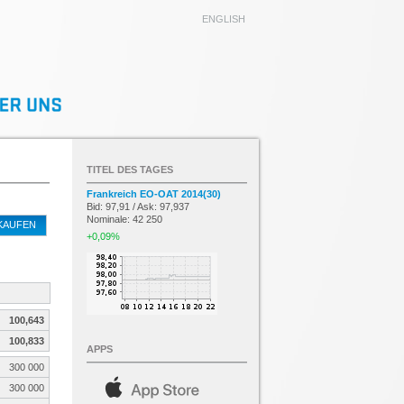
ENGLISH
TITEL DES TAGES
Frankreich EO-OAT 2014(30)
Bid: 97,91 / Ask: 97,937
Nominale: 42 250
KAUFEN
+0,09%
100,643
100,833
APPS
300 000
300 000