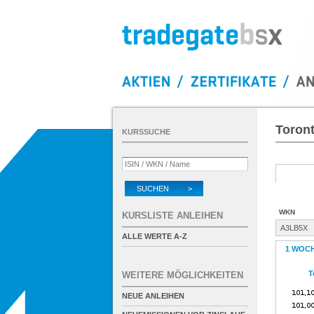
Toron
KURSSUCHE
SUCHEN >
WKN
KURSLISTE ANLEIHEN
A3LB5X
ALLE WERTE A-Z
1 WOC
T
WEITERE MÖGLICHKEITEN
NEUE ANLEIHEN