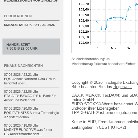
NEUEMISSIONEN VOR ZINSLAUF
PUBLIKATIONEN
UMSATZSTATISTIK FÜR
JULI 2026
HANDELSZEIT
7:30 BIS 22:00 UHR
Stückzinsberechnung: Ja
Mindestbetrag / kleinste handelbare Einheit:
FINANZ-NACHRICHTEN
07.08.2026 / 23:21 Uhr
EQS-
Adhoc: Northern Data Group
Copyright © 2026 Tradegate Excha
berichtet über...
Bitte beachten Sie das
Regelwerk
07.08.2026 / 22:06 Uhr
DAX®, MDAX®, TecDAX® und SDAX® 
PTA-
AFR: BAWAG P.S.K. Bank für
Index GmbH
Arbeit und Wirtschaft...
EURO STOXX®-Werte bezeichnet We
und/oder ihrer Lizenzgeber
07.08.2026 / 20:00 Uhr
TRADEGATE® ist eine eingetragene 
EQS-
PVR: AT&S Austria Technologie
& Systemtechnik...
Kurse in EUR; Fremdwährungsanleihe
07.08.2026 / 18:08 Uhr
Zeitangaben in CEST (UTC+2)
MÄRKTE EUROPA/
Etwas fester -
US-
Arbeitsmarktbericht...