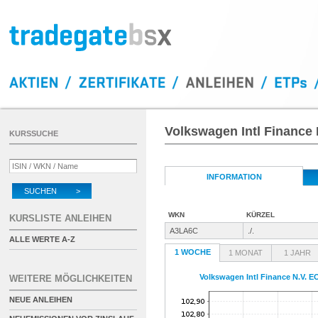
Volkswagen Intl Finance 
KURSSUCHE
INFORMATION
SUCHEN >
WKN
KÜRZEL
KURSLISTE ANLEIHEN
A3LA6C
./.
ALLE WERTE A-Z
1 WOCHE
1 MONAT
1 JAHR
Volkswagen Intl Finance N.V. E
WEITERE MÖGLICHKEITEN
NEUE ANLEIHEN