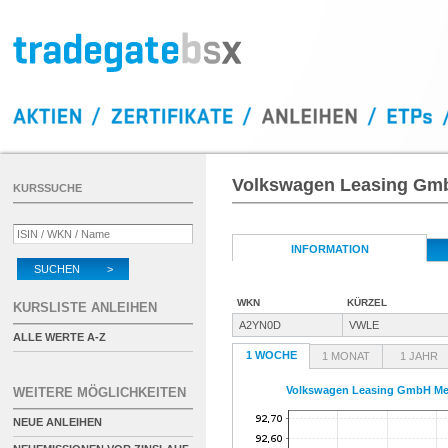
Volkswagen Leasing Gmb
KURSSUCHE
INFORMATION
SUCHEN >
WKN
KÜRZEL
KURSLISTE ANLEIHEN
A2YN0D
VWLE
ALLE WERTE A-Z
1 WOCHE
1 MONAT
1 JAHR
Volkswagen Leasing GmbH Med
WEITERE MÖGLICHKEITEN
NEUE ANLEIHEN