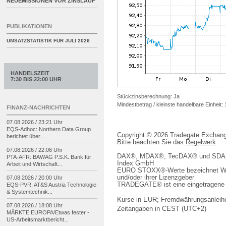
NEUEMISSIONEN VOR ZINSLAUF
PUBLIKATIONEN
UMSATZSTATISTIK FÜR
JULI 2026
HANDELSZEIT
7:30 BIS 22:00 UHR
Stückzinsberechnung: Ja
Mindestbetrag / kleinste handelbare Einheit:
FINANZ-NACHRICHTEN
07.08.2026 / 23:21 Uhr
EQS-
Adhoc: Northern Data Group
Copyright © 2026 Tradegate Excha
berichtet über...
Bitte beachten Sie das
Regelwerk
07.08.2026 / 22:06 Uhr
DAX®, MDAX®, TecDAX® und SDAX® 
PTA-
AFR: BAWAG P.S.K. Bank für
Index GmbH
Arbeit und Wirtschaft...
EURO STOXX®-Werte bezeichnet We
und/oder ihrer Lizenzgeber
07.08.2026 / 20:00 Uhr
TRADEGATE® ist eine eingetragene 
EQS-
PVR: AT&S Austria Technologie
& Systemtechnik...
Kurse in EUR; Fremdwährungsanleihe
07.08.2026 / 18:08 Uhr
Zeitangaben in CEST (UTC+2)
MÄRKTE EUROPA/
Etwas fester -
US-
Arbeitsmarktbericht...