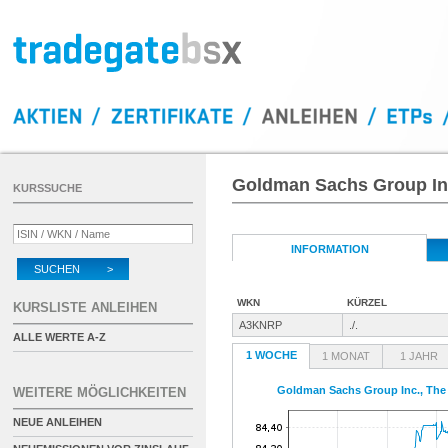
Goldman Sachs Group Inc
KURSSUCHE
INFORMATION
SUCHEN >
WKN
KÜRZEL
KURSLISTE ANLEIHEN
A3KNRP
./.
ALLE WERTE A-Z
1 WOCHE
1 MONAT
1 JAHR
Goldman Sachs Group Inc., The
WEITERE MÖGLICHKEITEN
NEUE ANLEIHEN