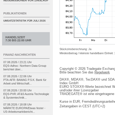
NEUEMISSIONEN VOR ZINSLAUF
PUBLIKATIONEN
UMSATZSTATISTIK FÜR
JULI 2026
HANDELSZEIT
7:30 BIS 22:00 UHR
Stückzinsberechnung: Ja
Mindestbetrag / kleinste handelbare Einheit:
FINANZ-NACHRICHTEN
07.08.2026 / 23:21 Uhr
EQS-
Adhoc: Northern Data Group
Copyright © 2026 Tradegate Excha
berichtet über...
Bitte beachten Sie das
Regelwerk
07.08.2026 / 22:06 Uhr
DAX®, MDAX®, TecDAX® und SDAX® 
PTA-
AFR: BAWAG P.S.K. Bank für
Index GmbH
Arbeit und Wirtschaft...
EURO STOXX®-Werte bezeichnet We
und/oder ihrer Lizenzgeber
07.08.2026 / 20:00 Uhr
TRADEGATE® ist eine eingetragene 
EQS-
PVR: AT&S Austria Technologie
& Systemtechnik...
Kurse in EUR; Fremdwährungsanleihe
07.08.2026 / 18:08 Uhr
Zeitangaben in CEST (UTC+2)
MÄRKTE EUROPA/
Etwas fester -
US-
Arbeitsmarktbericht...