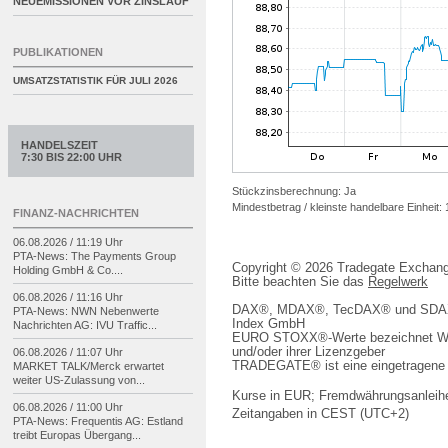
NEUEMISSIONEN VOR ZINSLAUF
PUBLIKATIONEN
UMSATZSTATISTIK FÜR
JULI 2026
HANDELSZEIT
7:30 BIS 22:00 UHR
Stückzinsberechnung: Ja
Mindestbetrag / kleinste handelbare Einheit:
FINANZ-NACHRICHTEN
06.08.2026 / 11:19 Uhr
PTA-
News: The Payments Group
Copyright © 2026 Tradegate Excha
Holding GmbH & Co....
Bitte beachten Sie das
Regelwerk
06.08.2026 / 11:16 Uhr
DAX®, MDAX®, TecDAX® und SDAX® 
PTA-
News: NWN Nebenwerte
Index GmbH
Nachrichten AG: IVU Traffic...
EURO STOXX®-Werte bezeichnet We
und/oder ihrer Lizenzgeber
06.08.2026 / 11:07 Uhr
TRADEGATE® ist eine eingetragene 
MARKET TALK/
Merck erwartet
weiter US-
Zulassung von...
Kurse in EUR; Fremdwährungsanleihe
06.08.2026 / 11:00 Uhr
Zeitangaben in CEST (UTC+2)
PTA-
News: Frequentis AG: Estland
treibt Europas Übergang...