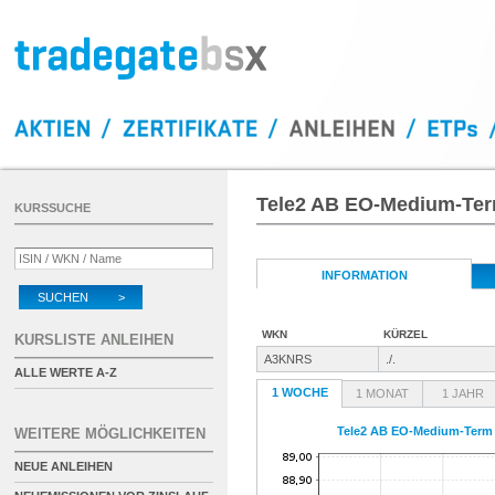
Tele2 AB EO-Medium-Term
KURSSUCHE
INFORMATION
SUCHEN >
WKN
KÜRZEL
KURSLISTE ANLEIHEN
A3KNRS
./.
ALLE WERTE A-Z
1 WOCHE
1 MONAT
1 JAHR
Tele2 AB EO-Medium-Term 
WEITERE MÖGLICHKEITEN
NEUE ANLEIHEN