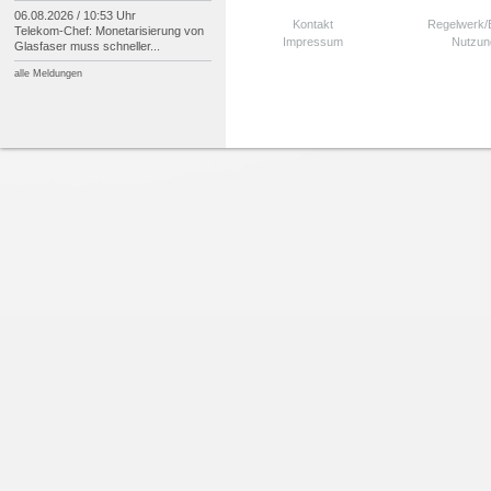
06.08.2026 / 10:53 Uhr
Kontakt
Regelwerk
Telekom-
Chef: Monetarisierung von
Impressum
Nutzun
Glasfaser muss schneller...
alle Meldungen