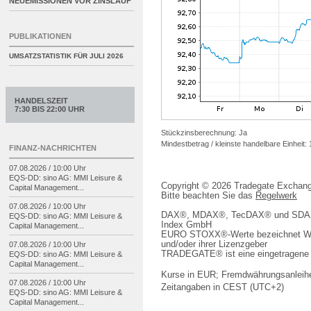
NEUEMISSIONEN VOR ZINSLAUF
PUBLIKATIONEN
UMSATZSTATISTIK FÜR
JULI 2026
HANDELSZEIT
7:30 BIS 22:00 UHR
Stückzinsberechnung: Ja
Mindestbetrag / kleinste handelbare Einheit:
FINANZ-NACHRICHTEN
07.08.2026 / 10:00 Uhr
EQS-
DD: sino AG: MMI Leisure &
Copyright © 2026 Tradegate Excha
Capital Management...
Bitte beachten Sie das
Regelwerk
07.08.2026 / 10:00 Uhr
DAX®, MDAX®, TecDAX® und SDAX® 
EQS-
DD: sino AG: MMI Leisure &
Index GmbH
Capital Management...
EURO STOXX®-Werte bezeichnet We
und/oder ihrer Lizenzgeber
07.08.2026 / 10:00 Uhr
TRADEGATE® ist eine eingetragene 
EQS-
DD: sino AG: MMI Leisure &
Capital Management...
Kurse in EUR; Fremdwährungsanleihe
07.08.2026 / 10:00 Uhr
Zeitangaben in CEST (UTC+2)
EQS-
DD: sino AG: MMI Leisure &
Capital Management...