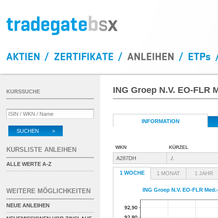
ING Groep N.V. EO-FLR Me
KURSSUCHE
INFORMATION
SUCHEN >
WKN
KÜRZEL
KURSLISTE ANLEIHEN
A287DH
./.
ALLE WERTE A-Z
1 WOCHE
1 MONAT
1 JAHR
ING Groep N.V. EO-FLR Med.-T
WEITERE MÖGLICHKEITEN
NEUE ANLEIHEN