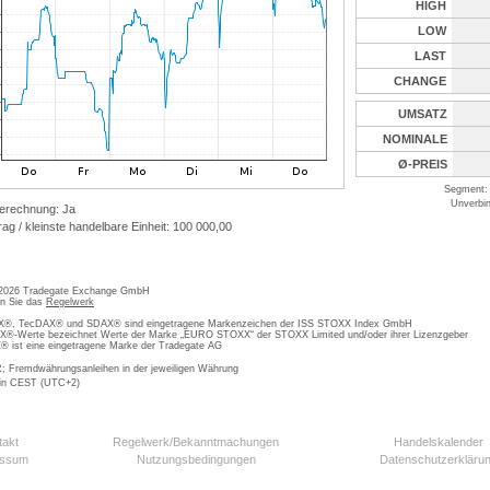
HIGH
LOW
LAST
CHANGE
UMSATZ
NOMINALE
Ø-PREIS
Segment: 
Unverbin
erechnung: Ja
ag / kleinste handelbare Einheit: 100 000,00
 2026 Tradegate Exchange GmbH
en Sie das
Regelwerk
, TecDAX® und SDAX® sind eingetragene Markenzeichen der ISS STOXX Index GmbH
-Werte bezeichnet Werte der Marke „EURO STOXX“ der STOXX Limited und/oder ihrer Lizenzgeber
ist eine eingetragene Marke der Tradegate AG
; Fremdwährungsanleihen in der jeweiligen Währung
 in CEST (UTC+2)
takt
Regelwerk/Bekanntmachungen
Handelskalender
essum
Nutzungsbedingungen
Datenschutzerkläru