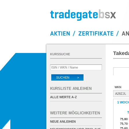
Takeda
KURSSUCHE
SUCHEN >
WKN
KURSLISTE ANLEIHEN
A28ZJL
ALLE WERTE A-Z
1 WOC
T
WEITERE MÖGLICHKEITEN
NEUE ANLEIHEN