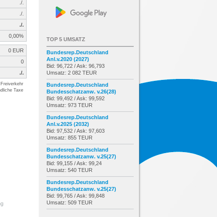
./.
./.
./.
0,00%
TOP 5 UMSATZ
0 EUR
Bundesrep.Deutschland
Anl.v.2020 (2027)
0
Bid: 96,722 / Ask: 96,793
./.
Umsatz: 2 082 TEUR
Freiverkehr
Bundesrep.Deutschland
dliche Taxe
Bundesschatzanw. v.26(28)
Bid: 99,492 / Ask: 99,592
Umsatz: 973 TEUR
Bundesrep.Deutschland
Anl.v.2025 (2032)
Bid: 97,532 / Ask: 97,603
Umsatz: 855 TEUR
Bundesrep.Deutschland
Bundesschatzanw. v.25(27)
Bid: 99,155 / Ask: 99,24
Umsatz: 540 TEUR
Bundesrep.Deutschland
Bundesschatzanw. v.25(27)
Bid: 99,765 / Ask: 99,848
Umsatz: 509 TEUR
ng