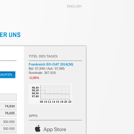
ENGLISH
TITEL DES TAGES
Frankreich EO-OAT 2014(30)
Bid: 97,849 / Ask: 97,885
Nominale: 367 618
KAUFEN
-0,06%
74,934
76,025
APPS
300 000
300 000