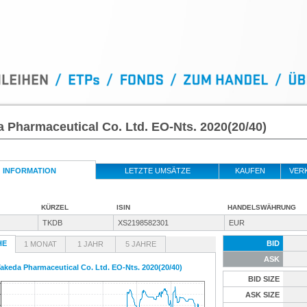
 Pharmaceutical Co. Ltd. EO-Nts. 2020(20/40)
INFORMATION
LETZTE UMSÄTZE
KAUFEN
VER
KÜRZEL
ISIN
HANDELSWÄHRUNG
TKDB
XS2198582301
EUR
HE
BID
1 MONAT
1 JAHR
5 JAHRE
ASK
akeda Pharmaceutical Co. Ltd. EO-Nts. 2020(20/40)
BID SIZE
ASK SIZE