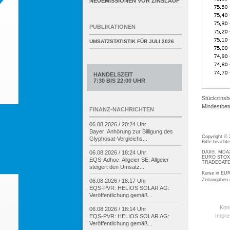
NEUEMISSIONEN VOR ZINSLAUF
PUBLIKATIONEN
UMSATZSTATISTIK FÜR
JULI 2026
HANDELSZEIT
7:30 BIS 22:00 UHR
Stückzinsb
Mindestbetr
FINANZ-NACHRICHTEN
06.08.2026 / 20:24 Uhr
Bayer: Anhörung zur Billigung des
Copyright ©
Glyphosat-
Vergleichs...
Bitte beacht
DAX®, MDAX®
06.08.2026 / 18:24 Uhr
EURO STOXX®
EQS-
Adhoc: Allgeier SE: Allgeier
TRADEGATE® 
steigert den Umsatz...
Kurse in EUR
Zeitangaben
06.08.2026 / 18:17 Uhr
EQS-
PVR: HELIOS SOLAR AG:
Veröffentlichung gemäß...
Kon
06.08.2026 / 18:14 Uhr
Impr
EQS-
PVR: HELIOS SOLAR AG:
Veröffentlichung gemäß...