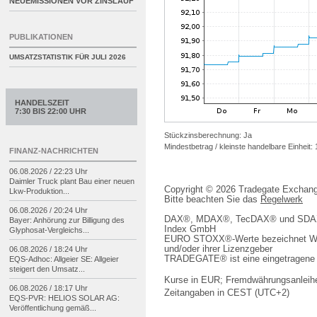
NEUEMISSIONEN VOR ZINSLAUF
PUBLIKATIONEN
UMSATZSTATISTIK FÜR
JULI 2026
HANDELSZEIT
7:30 BIS 22:00 UHR
Stückzinsberechnung: Ja
Mindestbetrag / kleinste handelbare Einheit:
FINANZ-NACHRICHTEN
06.08.2026 / 22:23 Uhr
Daimler Truck plant Bau einer neuen
Copyright © 2026 Tradegate Excha
Lkw-
Produktion...
Bitte beachten Sie das
Regelwerk
06.08.2026 / 20:24 Uhr
DAX®, MDAX®, TecDAX® und SDAX® 
Bayer: Anhörung zur Billigung des
Index GmbH
Glyphosat-
Vergleichs...
EURO STOXX®-Werte bezeichnet We
und/oder ihrer Lizenzgeber
06.08.2026 / 18:24 Uhr
TRADEGATE® ist eine eingetragene 
EQS-
Adhoc: Allgeier SE: Allgeier
steigert den Umsatz...
Kurse in EUR; Fremdwährungsanleihe
06.08.2026 / 18:17 Uhr
Zeitangaben in CEST (UTC+2)
EQS-
PVR: HELIOS SOLAR AG:
Veröffentlichung gemäß...