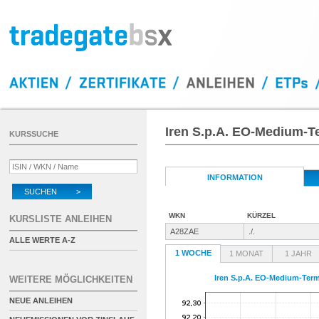
Iren S.p.A. EO-Medium-T
KURSSUCHE
INFORMATION
SUCHEN >
WKN
KÜRZEL
KURSLISTE ANLEIHEN
A28ZAE
./.
ALLE WERTE A-Z
1 WOCHE
1 MONAT
1 JAHR
Iren S.p.A. EO-Medium-Term
WEITERE MÖGLICHKEITEN
NEUE ANLEIHEN