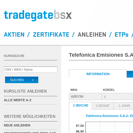
Telefonica Emisiones S.
KURSSUCHE
INFORMATION
SUCHEN >
WKN
KÜRZEL
KURSLISTE ANLEIHEN
A2RY3N
./.
ALLE WERTE A-Z
1 WOCHE
1 MONAT
1 JAHR
Telefonica Emisiones S.A.U. E
WEITERE MÖGLICHKEITEN
NEUE ANLEIHEN