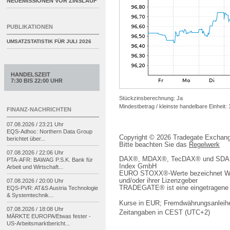
NEUEMISSIONEN VOR ZINSLAUF
PUBLIKATIONEN
UMSATZSTATISTIK FÜR
JULI 2026
HANDELSZEIT
7:30 BIS 22:00 UHR
Stückzinsberechnung: Ja
Mindestbetrag / kleinste handelbare Einheit:
FINANZ-NACHRICHTEN
07.08.2026 / 23:21 Uhr
EQS-
Adhoc: Northern Data Group
Copyright © 2026 Tradegate Excha
berichtet über...
Bitte beachten Sie das
Regelwerk
07.08.2026 / 22:06 Uhr
DAX®, MDAX®, TecDAX® und SDAX® 
PTA-
AFR: BAWAG P.S.K. Bank für
Index GmbH
Arbeit und Wirtschaft...
EURO STOXX®-Werte bezeichnet We
und/oder ihrer Lizenzgeber
07.08.2026 / 20:00 Uhr
TRADEGATE® ist eine eingetragene 
EQS-
PVR: AT&S Austria Technologie
& Systemtechnik...
Kurse in EUR; Fremdwährungsanleihe
07.08.2026 / 18:08 Uhr
Zeitangaben in CEST (UTC+2)
MÄRKTE EUROPA/
Etwas fester -
US-
Arbeitsmarktbericht...