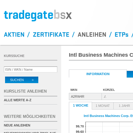
Intl Business Machines C
KURSSUCHE
INFORMATION
SUCHEN >
WKN
KÜRZEL
KURSLISTE ANLEIHEN
A2RW4R
./.
ALLE WERTE A-Z
1 WOCHE
1 MONAT
1 JAHR
Intl Business Machines Corp. E
WEITERE MÖGLICHKEITEN
NEUE ANLEIHEN