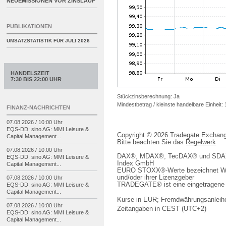
NEUEMISSIONEN VOR ZINSLAUF
PUBLIKATIONEN
UMSATZSTATISTIK FÜR
JULI 2026
HANDELSZEIT
7:30 BIS 22:00 UHR
Stückzinsberechnung: Ja
Mindestbetrag / kleinste handelbare Einheit:
FINANZ-NACHRICHTEN
07.08.2026 / 10:00 Uhr
EQS-
DD: sino AG: MMI Leisure &
Copyright © 2026 Tradegate Excha
Capital Management...
Bitte beachten Sie das
Regelwerk
07.08.2026 / 10:00 Uhr
DAX®, MDAX®, TecDAX® und SDAX® 
EQS-
DD: sino AG: MMI Leisure &
Index GmbH
Capital Management...
EURO STOXX®-Werte bezeichnet We
und/oder ihrer Lizenzgeber
07.08.2026 / 10:00 Uhr
TRADEGATE® ist eine eingetragene 
EQS-
DD: sino AG: MMI Leisure &
Capital Management...
Kurse in EUR; Fremdwährungsanleihe
07.08.2026 / 10:00 Uhr
Zeitangaben in CEST (UTC+2)
EQS-
DD: sino AG: MMI Leisure &
Capital Management...