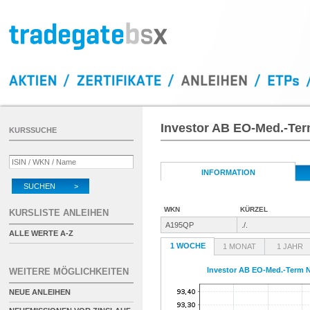
Investor AB EO-Med.-Ter
KURSSUCHE
INFORMATION
SUCHEN >
WKN
KÜRZEL
KURSLISTE ANLEIHEN
A195QP
./.
ALLE WERTE A-Z
1 WOCHE
1 MONAT
1 JAHR
Investor AB EO-Med.-Term N
WEITERE MÖGLICHKEITEN
NEUE ANLEIHEN