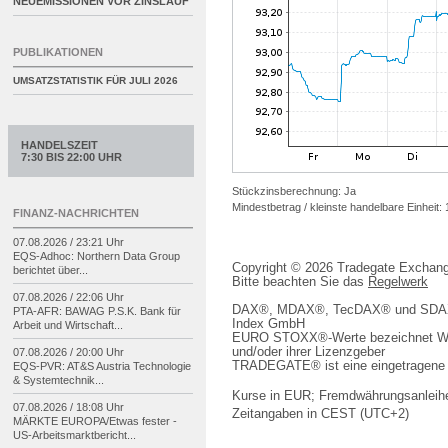
NEUEMISSIONEN VOR ZINSLAUF
PUBLIKATIONEN
UMSATZSTATISTIK FÜR
JULI 2026
HANDELSZEIT
7:30 BIS 22:00 UHR
Stückzinsberechnung: Ja
Mindestbetrag / kleinste handelbare Einheit:
FINANZ-NACHRICHTEN
07.08.2026 / 23:21 Uhr
EQS-
Adhoc: Northern Data Group
Copyright © 2026 Tradegate Excha
berichtet über...
Bitte beachten Sie das
Regelwerk
07.08.2026 / 22:06 Uhr
DAX®, MDAX®, TecDAX® und SDAX® 
PTA-
AFR: BAWAG P.S.K. Bank für
Index GmbH
Arbeit und Wirtschaft...
EURO STOXX®-Werte bezeichnet We
und/oder ihrer Lizenzgeber
07.08.2026 / 20:00 Uhr
TRADEGATE® ist eine eingetragene 
EQS-
PVR: AT&S Austria Technologie
& Systemtechnik...
Kurse in EUR; Fremdwährungsanleihe
07.08.2026 / 18:08 Uhr
Zeitangaben in CEST (UTC+2)
MÄRKTE EUROPA/
Etwas fester -
US-
Arbeitsmarktbericht...