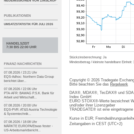
NEUEMISSIONEN VOR ZINSLAUF
PUBLIKATIONEN
UMSATZSTATISTIK FÜR
JULI 2026
HANDELSZEIT
7:30 BIS 22:00 UHR
Stückzinsberechnung: Ja
Mindestbetrag / kleinste handelbare Einheit:
FINANZ-NACHRICHTEN
07.08.2026 / 23:21 Uhr
EQS-
Adhoc: Northern Data Group
Copyright © 2026 Tradegate Excha
berichtet über...
Bitte beachten Sie das
Regelwerk
07.08.2026 / 22:06 Uhr
DAX®, MDAX®, TecDAX® und SDAX® 
PTA-
AFR: BAWAG P.S.K. Bank für
Index GmbH
Arbeit und Wirtschaft...
EURO STOXX®-Werte bezeichnet We
und/oder ihrer Lizenzgeber
07.08.2026 / 20:00 Uhr
TRADEGATE® ist eine eingetragene 
EQS-
PVR: AT&S Austria Technologie
& Systemtechnik...
Kurse in EUR; Fremdwährungsanleihe
07.08.2026 / 18:08 Uhr
Zeitangaben in CEST (UTC+2)
MÄRKTE EUROPA/
Etwas fester -
US-
Arbeitsmarktbericht...