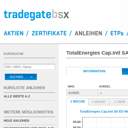
TotalEnergies Cap.Intl 
KURSSUCHE
INFORMATION
SUCHEN >
WKN
KÜRZEL
KURSLISTE ANLEIHEN
A195EE
./.
ALLE WERTE A-Z
1 WOCHE
1 MONAT
1 JAHR
TotalEnergies Cap.Intl SA EO-M
WEITERE MÖGLICHKEITEN
NEUE ANLEIHEN