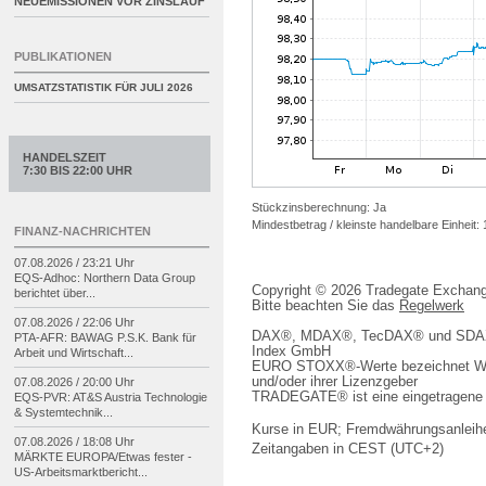
NEUEMISSIONEN VOR ZINSLAUF
PUBLIKATIONEN
UMSATZSTATISTIK FÜR
JULI 2026
HANDELSZEIT
7:30 BIS 22:00 UHR
Stückzinsberechnung: Ja
Mindestbetrag / kleinste handelbare Einheit:
FINANZ-NACHRICHTEN
07.08.2026 / 23:21 Uhr
EQS-
Adhoc: Northern Data Group
Copyright © 2026 Tradegate Excha
berichtet über...
Bitte beachten Sie das
Regelwerk
07.08.2026 / 22:06 Uhr
DAX®, MDAX®, TecDAX® und SDAX® 
PTA-
AFR: BAWAG P.S.K. Bank für
Index GmbH
Arbeit und Wirtschaft...
EURO STOXX®-Werte bezeichnet We
und/oder ihrer Lizenzgeber
07.08.2026 / 20:00 Uhr
TRADEGATE® ist eine eingetragene 
EQS-
PVR: AT&S Austria Technologie
& Systemtechnik...
Kurse in EUR; Fremdwährungsanleihe
07.08.2026 / 18:08 Uhr
Zeitangaben in CEST (UTC+2)
MÄRKTE EUROPA/
Etwas fester -
US-
Arbeitsmarktbericht...