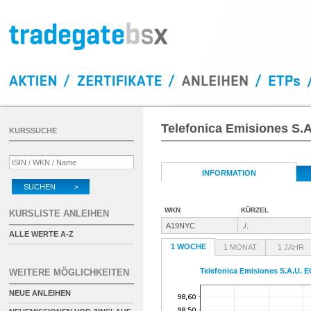
Telefonica Emisiones S.
KURSSUCHE
INFORMATION
SUCHEN >
WKN
KÜRZEL
KURSLISTE ANLEIHEN
A19NYC
./.
ALLE WERTE A-Z
1 WOCHE
1 MONAT
1 JAHR
Telefonica Emisiones S.A.U. E
WEITERE MÖGLICHKEITEN
NEUE ANLEIHEN