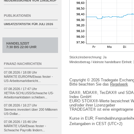
NEUEMISSIONEN VOR ZINSLAUF
PUBLIKATIONEN
UMSATZSTATISTIK FÜR
JULI 2026
HANDELSZEIT
7:30 BIS 22:00 UHR
Stückzinsberechnung: Ja
Mindestbetrag / kleinste handelbare Einheit:
FINANZ-NACHRICHTEN
07.08.2026 / 18:08 Uhr
MÄRKTE EUROPA/
Etwas fester -
Copyright © 2026 Tradegate Excha
US-
Arbeitsmarktbericht...
Bitte beachten Sie das
Regelwerk
07.08.2026 / 17:47 Uhr
DAX®, MDAX®, TecDAX® und SDAX® 
XETRA-
SCHLUSS/
Schwache US-
Index GmbH
Arbeitsmarktdaten schieben...
EURO STOXX®-Werte bezeichnet We
und/oder ihrer Lizenzgeber
07.08.2026 / 16:27 Uhr
TRADEGATE® ist eine eingetragene 
Siemens investiert über 200 Millionen
US-
Dollar...
Kurse in EUR; Fremdwährungsanleihe
07.08.2026 / 15:46 Uhr
Zeitangaben in CEST (UTC+2)
MÄRKTE USA/
Etwas fester -
Schwache Payrolls lindern...