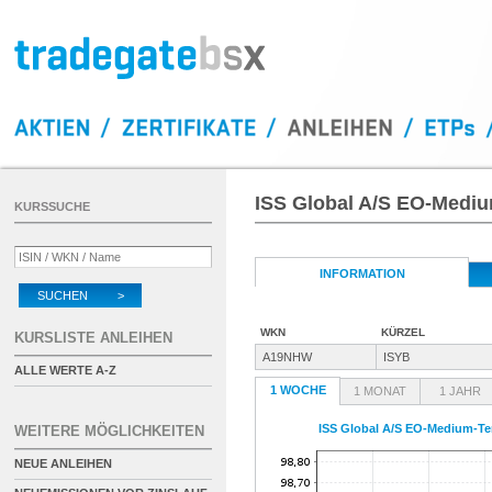
ISS Global A/S EO-Mediu
KURSSUCHE
INFORMATION
SUCHEN >
WKN
KÜRZEL
KURSLISTE ANLEIHEN
A19NHW
ISYB
ALLE WERTE A-Z
1 WOCHE
1 MONAT
1 JAHR
ISS Global A/S EO-Medium-Te
WEITERE MÖGLICHKEITEN
NEUE ANLEIHEN