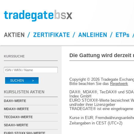
Die Gattung wird derzeit
KURSSUCHE
Copyright © 2026 Tradegate Excha
SUCHEN >
Bitte beachten Sie das
Regelwerk
KURSLISTEN AKTIEN
DAX®, MDAX®, TecDAX® und SDAX® 
Index GmbH
EURO STOXX®-Werte bezeichnet We
DAX®-WERTE
und/oder ihrer Lizenzgeber
TRADEGATE® ist eine eingetragene 
MDAX®-WERTE
TECDAX®-WERTE
Kurse in EUR; Fremdwährungsanleihe
Zeitangaben in CEST (UTC+2)
SDAX®-WERTE
EURO STOXX 50®-WERTE