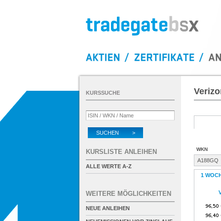
Verizo
KURSSUCHE
SUCHEN >
WKN
KURSLISTE ANLEIHEN
A188GQ
ALLE WERTE A-Z
1 WOC
WEITERE MÖGLICHKEITEN
NEUE ANLEIHEN