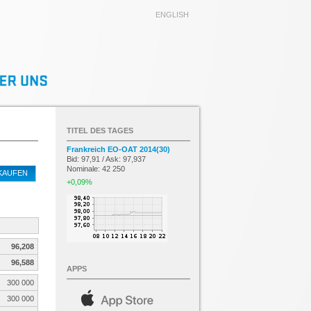
ENGLISH
TITEL DES TAGES
Frankreich EO-OAT 2014(30)
Bid: 97,91 / Ask: 97,937
Nominale: 42 250
KAUFEN
+0,09%
96,208
96,588
APPS
300 000
300 000