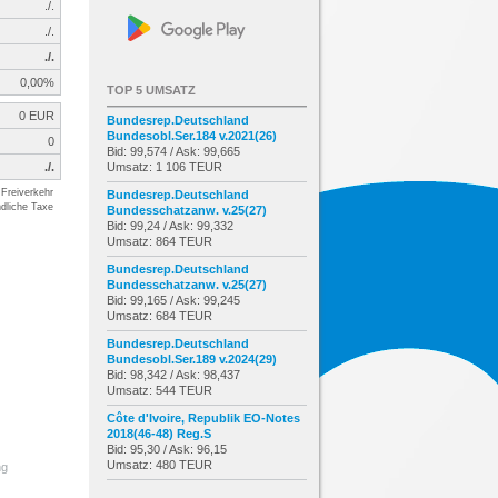
./.
./.
./.
0,00%
TOP 5 UMSATZ
0 EUR
Bundesrep.Deutschland
Bundesobl.Ser.184 v.2021(26)
0
Bid: 99,574 / Ask: 99,665
./.
Umsatz: 1 106 TEUR
Freiverkehr
Bundesrep.Deutschland
dliche Taxe
Bundesschatzanw. v.25(27)
Bid: 99,24 / Ask: 99,332
Umsatz: 864 TEUR
Bundesrep.Deutschland
Bundesschatzanw. v.25(27)
Bid: 99,165 / Ask: 99,245
Umsatz: 684 TEUR
Bundesrep.Deutschland
Bundesobl.Ser.189 v.2024(29)
Bid: 98,342 / Ask: 98,437
Umsatz: 544 TEUR
Côte d'Ivoire, Republik EO-Notes
2018(46-48) Reg.S
Bid: 95,30 / Ask: 96,15
Umsatz: 480 TEUR
ng