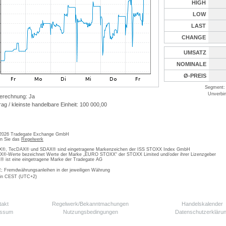
HIGH
LOW
LAST
CHANGE
UMSATZ
NOMINALE
Ø-PREIS
Segment: 
Unverbin
erechnung: Ja
ag / kleinste handelbare Einheit: 100 000,00
 2026 Tradegate Exchange GmbH
en Sie das
Regelwerk
, TecDAX® und SDAX® sind eingetragene Markenzeichen der ISS STOXX Index GmbH
-Werte bezeichnet Werte der Marke „EURO STOXX“ der STOXX Limited und/oder ihrer Lizenzgeber
ist eine eingetragene Marke der Tradegate AG
; Fremdwährungsanleihen in der jeweiligen Währung
 in CEST (UTC+2)
takt
Regelwerk/Bekanntmachungen
Handelskalender
essum
Nutzungsbedingungen
Datenschutzerkläru