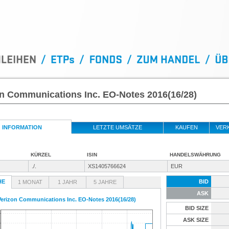
n Communications Inc. EO-Notes 2016(16/28)
INFORMATION
LETZTE UMSÄTZE
KAUFEN
VER
KÜRZEL
ISIN
HANDELSWÄHRUNG
./.
XS1405766624
EUR
HE
BID
1 MONAT
1 JAHR
5 JAHRE
ASK
Verizon Communications Inc. EO-Notes 2016(16/28)
BID SIZE
ASK SIZE