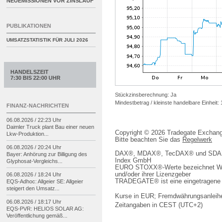
NEUEMISSIONEN VOR ZINSLAUF
PUBLIKATIONEN
UMSATZSTATISTIK FÜR
JULI 2026
HANDELSZEIT
7:30 BIS 22:00 UHR
Stückzinsberechnung: Ja
Mindestbetrag / kleinste handelbare Einheit:
FINANZ-NACHRICHTEN
06.08.2026 / 22:23 Uhr
Daimler Truck plant Bau einer neuen
Copyright © 2026 Tradegate Excha
Lkw-
Produktion...
Bitte beachten Sie das
Regelwerk
06.08.2026 / 20:24 Uhr
DAX®, MDAX®, TecDAX® und SDAX® 
Bayer: Anhörung zur Billigung des
Index GmbH
Glyphosat-
Vergleichs...
EURO STOXX®-Werte bezeichnet We
und/oder ihrer Lizenzgeber
06.08.2026 / 18:24 Uhr
TRADEGATE® ist eine eingetragene 
EQS-
Adhoc: Allgeier SE: Allgeier
steigert den Umsatz...
Kurse in EUR; Fremdwährungsanleihe
06.08.2026 / 18:17 Uhr
Zeitangaben in CEST (UTC+2)
EQS-
PVR: HELIOS SOLAR AG:
Veröffentlichung gemäß...