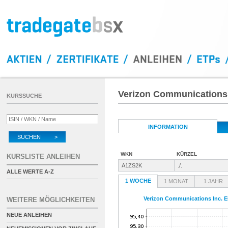
Verizon Communications 
KURSSUCHE
INFORMATION
SUCHEN >
WKN
KÜRZEL
KURSLISTE ANLEIHEN
A1ZS2K
./.
ALLE WERTE A-Z
1 WOCHE
1 MONAT
1 JAHR
Verizon Communications Inc. E
WEITERE MÖGLICHKEITEN
NEUE ANLEIHEN