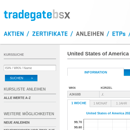
United States of America
KURSSUCHE
INFORMATION
SUCHEN >
WKN
KÜRZEL
KURSLISTE ANLEIHEN
A3K68B
./.
ALLE WERTE A-Z
1 WOCHE
1 MONAT
1 JAHR
United States of America 20
WEITERE MÖGLICHKEITEN
NEUE ANLEIHEN