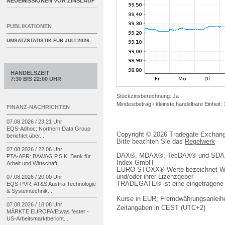
NEUEMISSIONEN VOR ZINSLAUF
PUBLIKATIONEN
UMSATZSTATISTIK FÜR
JULI 2026
HANDELSZEIT
7:30 BIS 22:00 UHR
Stückzinsberechnung: Ja
Mindestbetrag / kleinste handelbare Einheit:
FINANZ-NACHRICHTEN
07.08.2026 / 23:21 Uhr
EQS-
Adhoc: Northern Data Group
Copyright © 2026 Tradegate Excha
berichtet über...
Bitte beachten Sie das
Regelwerk
07.08.2026 / 22:06 Uhr
DAX®, MDAX®, TecDAX® und SDAX® 
PTA-
AFR: BAWAG P.S.K. Bank für
Index GmbH
Arbeit und Wirtschaft...
EURO STOXX®-Werte bezeichnet We
und/oder ihrer Lizenzgeber
07.08.2026 / 20:00 Uhr
TRADEGATE® ist eine eingetragene 
EQS-
PVR: AT&S Austria Technologie
& Systemtechnik...
Kurse in EUR; Fremdwährungsanleihe
07.08.2026 / 18:08 Uhr
Zeitangaben in CEST (UTC+2)
MÄRKTE EUROPA/
Etwas fester -
US-
Arbeitsmarktbericht...