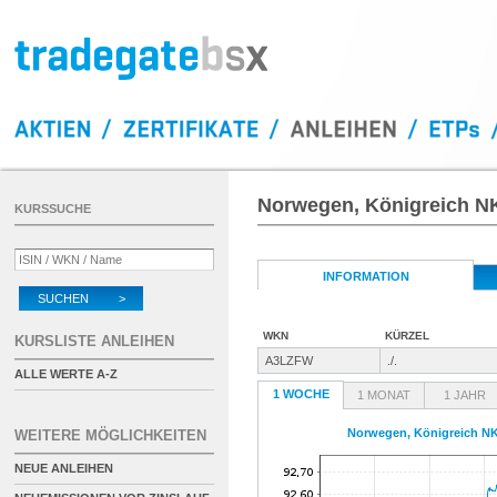
Norwegen, Königreich NK
KURSSUCHE
INFORMATION
SUCHEN >
WKN
KÜRZEL
KURSLISTE ANLEIHEN
A3LZFW
./.
ALLE WERTE A-Z
1 WOCHE
1 MONAT
1 JAHR
Norwegen, Königreich NK
WEITERE MÖGLICHKEITEN
NEUE ANLEIHEN