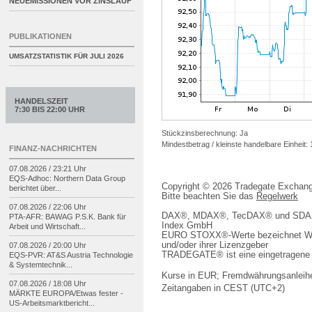
NEUEMISSIONEN VOR ZINSLAUF
PUBLIKATIONEN
UMSATZSTATISTIK FÜR
JULI 2026
HANDELSZEIT
7:30 BIS 22:00 UHR
Stückzinsberechnung: Ja
Mindestbetrag / kleinste handelbare Einheit:
FINANZ-NACHRICHTEN
07.08.2026 / 23:21 Uhr
EQS-
Adhoc: Northern Data Group
Copyright © 2026 Tradegate Excha
berichtet über...
Bitte beachten Sie das
Regelwerk
07.08.2026 / 22:06 Uhr
DAX®, MDAX®, TecDAX® und SDAX® 
PTA-
AFR: BAWAG P.S.K. Bank für
Index GmbH
Arbeit und Wirtschaft...
EURO STOXX®-Werte bezeichnet We
und/oder ihrer Lizenzgeber
07.08.2026 / 20:00 Uhr
TRADEGATE® ist eine eingetragene 
EQS-
PVR: AT&S Austria Technologie
& Systemtechnik...
Kurse in EUR; Fremdwährungsanleihe
07.08.2026 / 18:08 Uhr
Zeitangaben in CEST (UTC+2)
MÄRKTE EUROPA/
Etwas fester -
US-
Arbeitsmarktbericht...