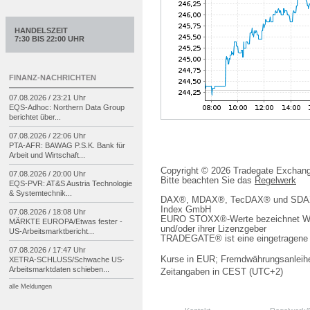
HANDELSZEIT
7:30 BIS 22:00 UHR
FINANZ-NACHRICHTEN
07.08.2026 / 23:21 Uhr
EQS-
Adhoc: Northern Data Group
berichtet über...
07.08.2026 / 22:06 Uhr
PTA-
AFR: BAWAG P.S.K. Bank für
Arbeit und Wirtschaft...
Copyright © 2026 Tradegate Excha
07.08.2026 / 20:00 Uhr
Bitte beachten Sie das
Regelwerk
EQS-
PVR: AT&S Austria Technologie
& Systemtechnik...
DAX®, MDAX®, TecDAX® und SDAX® 
Index GmbH
07.08.2026 / 18:08 Uhr
EURO STOXX®-Werte bezeichnet We
MÄRKTE EUROPA/
Etwas fester -
und/oder ihrer Lizenzgeber
US-
Arbeitsmarktbericht...
TRADEGATE® ist eine eingetragene 
07.08.2026 / 17:47 Uhr
Kurse in EUR; Fremdwährungsanleihe
XETRA-
SCHLUSS/
Schwache US-
Arbeitsmarktdaten schieben...
Zeitangaben in CEST (UTC+2)
alle Meldungen