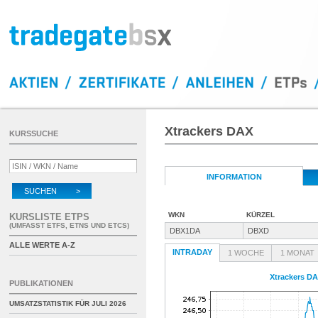
Xtrackers DAX
KURSSUCHE
INFORMATION
SUCHEN >
WKN
KÜRZEL
KURSLISTE ETPS
(UMFASST ETFS, ETNS UND ETCS)
DBX1DA
DBXD
ALLE WERTE A-Z
INTRADAY
1 WOCHE
1 MONAT
Xtrackers D
PUBLIKATIONEN
UMSATZSTATISTIK FÜR
JULI 2026