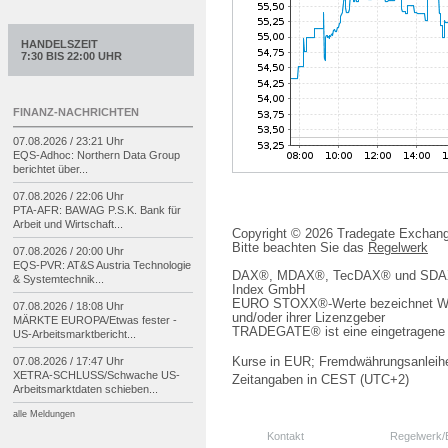
HANDELSZEIT
7:30 BIS 22:00 UHR
FINANZ-NACHRICHTEN
07.08.2026 / 23:21 Uhr
EQS-
Adhoc: Northern Data Group
berichtet über...
07.08.2026 / 22:06 Uhr
PTA-
AFR: BAWAG P.S.K. Bank für
Arbeit und Wirtschaft...
Copyright © 2026 Tradegate Excha
Bitte beachten Sie das
Regelwerk
07.08.2026 / 20:00 Uhr
EQS-
PVR: AT&S Austria Technologie
DAX®, MDAX®, TecDAX® und SDAX® 
& Systemtechnik...
Index GmbH
EURO STOXX®-Werte bezeichnet We
07.08.2026 / 18:08 Uhr
und/oder ihrer Lizenzgeber
MÄRKTE EUROPA/
Etwas fester -
TRADEGATE® ist eine eingetragene 
US-
Arbeitsmarktbericht...
07.08.2026 / 17:47 Uhr
Kurse in EUR; Fremdwährungsanleihe
XETRA-
SCHLUSS/
Schwache US-
Zeitangaben in CEST (UTC+2)
Arbeitsmarktdaten schieben...
alle Meldungen
Kontakt
Regelwerk