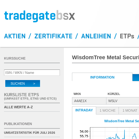
WisdomTree Metal Securit
KURSSUCHE
INFORMATION
SUCHEN >
WKN
KÜRZEL
KURSLISTE ETPS
(UMFASST ETFS, ETNS UND ETCS)
A4AE1X
WSLV
ALLE WERTE A-Z
INTRADAY
1 WOCHE
1 MONAT
WisdomTree Metal Sec
PUBLIKATIONEN
UMSATZSTATISTIK FÜR
JULI 2026