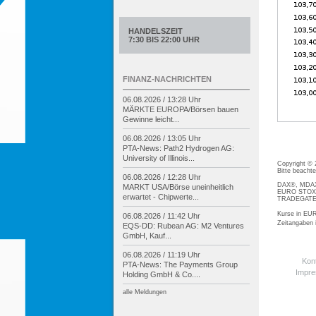
HANDELSZEIT
7:30 BIS 22:00 UHR
FINANZ-NACHRICHTEN
06.08.2026 / 13:28 Uhr
MÄRKTE EUROPA/
Börsen bauen
Gewinne leicht...
06.08.2026 / 13:05 Uhr
PTA-
News: Path2 Hydrogen AG:
University of Illinois...
Copyright ©
Bitte beacht
06.08.2026 / 12:28 Uhr
DAX®, MDAX®
MARKT USA/
Börse uneinheitlich
EURO STOXX®
erwartet -
Chipwerte...
TRADEGATE® 
Kurse in EUR
06.08.2026 / 11:42 Uhr
Zeitangaben
EQS-
DD: Rubean AG: M2 Ventures
GmbH, Kauf...
06.08.2026 / 11:19 Uhr
Kon
PTA-
News: The Payments Group
Impr
Holding GmbH & Co....
alle Meldungen