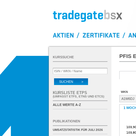
PFIS 
KURSSUCHE
SUCHEN >
WKN
KURSLISTE ETPS
(UMFASST ETFS, ETNS UND ETCS)
A1W6DJ
ALLE WERTE A-Z
1 WOC
PUBLIKATIONEN
UMSATZSTATISTIK FÜR
JULI 2026