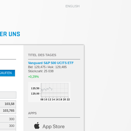
ENGLISH
TITEL DES TAGES
Vanguard S&P 500 UCITS ETF
Bid: 129,475 / Ask: 129,485
Stückzahl: 25 038
KAUFEN
+0,29%
103,58
103,765
APPS
300
300