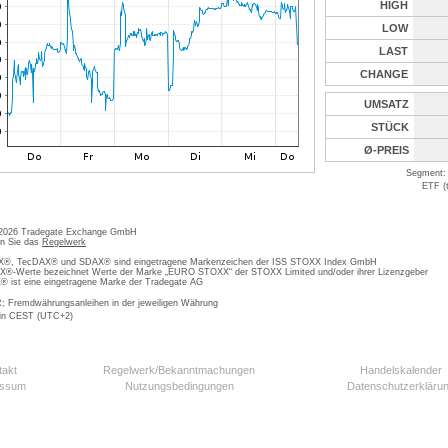
HIGH
LOW
LAST
CHANGE
UMSATZ
STÜCK
Ø-PREIS
Segment: 
ETF (
 2026 Tradegate Exchange GmbH
en Sie das
Regelwerk
, TecDAX® und SDAX® sind eingetragene Markenzeichen der ISS STOXX Index GmbH
-Werte bezeichnet Werte der Marke „EURO STOXX“ der STOXX Limited und/oder ihrer Lizenzgeber
ist eine eingetragene Marke der Tradegate AG
; Fremdwährungsanleihen in der jeweiligen Währung
 in CEST (UTC+2)
takt
Regelwerk/Bekanntmachungen
Handelskalender
essum
Nutzungsbedingungen
Datenschutzerkläru