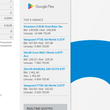
./.
./.
./.
0,00%
TOP 5 UMSATZ
0 EUR
Xtrackers II EUR Over.Rate Sw.
Bid: 149,836 / Ask: 149,845
0
Umsatz: 14 686 TEUR
./.
Vanguard FTSE All-World U.ETF
Freiverkehr
Bid: 167,84 / Ask: 167,86
transparent)
Umsatz: 9 893 TEUR
iShsIII-Core MSCI World U.ETF
Acc
Bid: 128,31 / Ask: 128,32
Umsatz: 7 882 TEUR
iShsVII-NASDAQ 100 UCITS ETF
Bid: 1 461,40
Ask: 1 461,60
Umsatz: 4 694 TEUR
Vanguard FTSE All-World U.ETF
Bid: 162,60 / Ask: 162,62
Umsatz: 3 620 TEUR
ng
REALTIME QUOTES