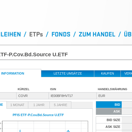
ETF-P.Cov.Bd.Source U.ETF
INFORMATION
LETZTE UMSÄTZE
KAUFEN
VER
KÜRZEL
ISIN
HANDELSWÄHRUNG
COVR
IE00BF8HV717
EUR
HE
BID
1 MONAT
1 JAHR
5 JAHRE
ASK
PFIS ETF-P.Cov.Bd.Source U.ETF
BID SIZE
ASK SIZE