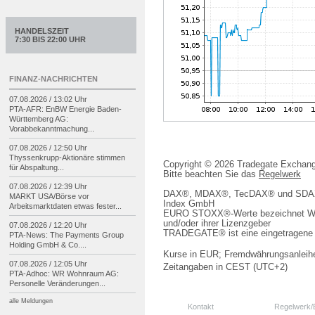
HANDELSZEIT
7:30 BIS 22:00 UHR
FINANZ-NACHRICHTEN
07.08.2026 / 13:02 Uhr
PTA-
AFR: EnBW Energie Baden-
Württemberg AG:
Vorabbekanntmachung...
07.08.2026 / 12:50 Uhr
Thyssenkrupp-
Aktionäre stimmen
Copyright © 2026 Tradegate Excha
für Abspaltung...
Bitte beachten Sie das
Regelwerk
07.08.2026 / 12:39 Uhr
DAX®, MDAX®, TecDAX® und SDAX® 
MARKT USA/
Börse vor
Index GmbH
Arbeitsmarktdaten etwas fester...
EURO STOXX®-Werte bezeichnet We
und/oder ihrer Lizenzgeber
07.08.2026 / 12:20 Uhr
TRADEGATE® ist eine eingetragene 
PTA-
News: The Payments Group
Holding GmbH & Co....
Kurse in EUR; Fremdwährungsanleihe
07.08.2026 / 12:05 Uhr
Zeitangaben in CEST (UTC+2)
PTA-
Adhoc: WR Wohnraum AG:
Personelle Veränderungen...
alle Meldungen
Kontakt
Regelwerk