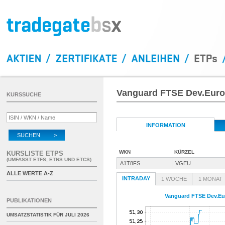
Vanguard FTSE Dev.Euro
KURSSUCHE
INFORMATION
SUCHEN >
WKN
KÜRZEL
KURSLISTE ETPS
(UMFASST ETFS, ETNS UND ETCS)
A1T8FS
VGEU
ALLE WERTE A-Z
INTRADAY
1 WOCHE
1 MONAT
Vanguard FTSE Dev.Eu
PUBLIKATIONEN
UMSATZSTATISTIK FÜR
JULI 2026