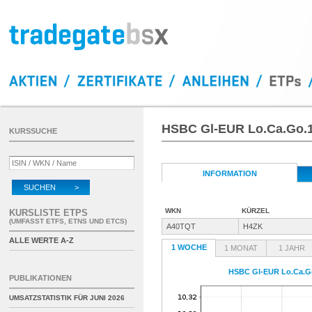
HSBC Gl-EUR Lo.Ca.Go.1
KURSSUCHE
INFORMATION
SUCHEN >
WKN
KÜRZEL
KURSLISTE ETPS
(UMFASST ETFS, ETNS UND ETCS)
A40TQT
H4ZK
ALLE WERTE A-Z
1 WOCHE
1 MONAT
1 JAHR
HSBC Gl-EUR Lo.Ca.Go
PUBLIKATIONEN
UMSATZSTATISTIK FÜR
JUNI 2026