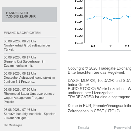
HANDELSZEIT
7:30 BIS 22:00 UHR
FINANZ-NACHRICHTEN
06.08.2026 / 08:23 Uhr
Nordex erhält Großauftrag in der
Türkei...
06.08.2026 / 08:17 Uhr
Siemens löst Steuerfragen im
Zusammenhang mit...
Copyright © 2026 Tradegate Excha
Bitte beachten Sie das
Regelwerk
06.08.2026 / 08:12 Uhr
Deutscher Auftragseingang steigt im
DAX®, MDAX®, TecDAX® und SDAX® 
Juni um 3,1 Prozent...
Index GmbH
EURO STOXX®-Werte bezeichnet We
06.08.2026 / 07:50 Uhr
und/oder ihrer Lizenzgeber
Rheinmetall kappt Umsatzprognose
TRADEGATE® ist eine eingetragene 
wegen Absage von Fregatten-
Projekt...
Kurse in EUR; Fremdwährungsanleihe
06.08.2026 / 07:46 Uhr
Zeitangaben in CEST (UTC+2)
Scout24 bestätigt Ausblick -
Spanien-
Zukauf beflügelt...
alle Meldungen
Kontakt
Regelwerk