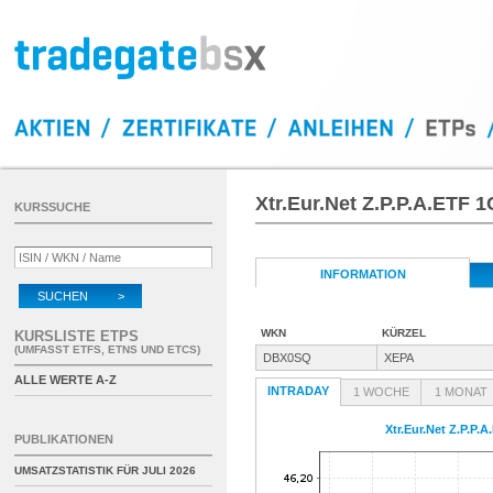
Xtr.Eur.Net Z.P.P.A.ETF 1
KURSSUCHE
INFORMATION
SUCHEN >
WKN
KÜRZEL
KURSLISTE ETPS
(UMFASST ETFS, ETNS UND ETCS)
DBX0SQ
XEPA
ALLE WERTE A-Z
INTRADAY
1 WOCHE
1 MONAT
Xtr.Eur.Net Z.P.P.
PUBLIKATIONEN
UMSATZSTATISTIK FÜR
JULI 2026