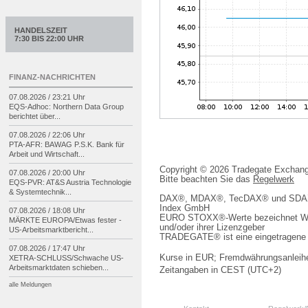
HANDELSZEIT
7:30 BIS 22:00 UHR
FINANZ-NACHRICHTEN
07.08.2026 / 23:21 Uhr
EQS-
Adhoc: Northern Data Group
berichtet über...
07.08.2026 / 22:06 Uhr
PTA-
AFR: BAWAG P.S.K. Bank für
Arbeit und Wirtschaft...
Copyright © 2026 Tradegate Excha
07.08.2026 / 20:00 Uhr
Bitte beachten Sie das
Regelwerk
EQS-
PVR: AT&S Austria Technologie
& Systemtechnik...
DAX®, MDAX®, TecDAX® und SDAX® 
Index GmbH
07.08.2026 / 18:08 Uhr
EURO STOXX®-Werte bezeichnet We
MÄRKTE EUROPA/
Etwas fester -
und/oder ihrer Lizenzgeber
US-
Arbeitsmarktbericht...
TRADEGATE® ist eine eingetragene 
07.08.2026 / 17:47 Uhr
Kurse in EUR; Fremdwährungsanleihe
XETRA-
SCHLUSS/
Schwache US-
Arbeitsmarktdaten schieben...
Zeitangaben in CEST (UTC+2)
alle Meldungen