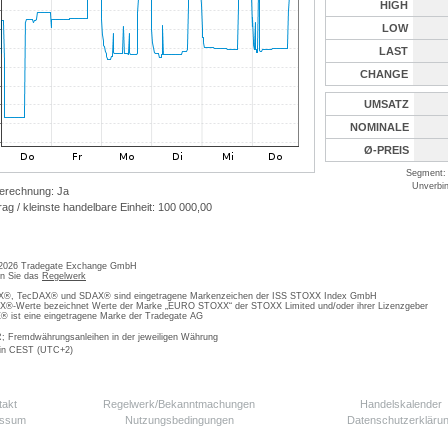
HIGH
LOW
LAST
CHANGE
UMSATZ
NOMINALE
Ø-PREIS
Segment: 
Unverbin
erechnung: Ja
ag / kleinste handelbare Einheit: 100 000,00
 2026 Tradegate Exchange GmbH
en Sie das
Regelwerk
, TecDAX® und SDAX® sind eingetragene Markenzeichen der ISS STOXX Index GmbH
-Werte bezeichnet Werte der Marke „EURO STOXX“ der STOXX Limited und/oder ihrer Lizenzgeber
ist eine eingetragene Marke der Tradegate AG
; Fremdwährungsanleihen in der jeweiligen Währung
 in CEST (UTC+2)
takt
Regelwerk/Bekanntmachungen
Handelskalender
essum
Nutzungsbedingungen
Datenschutzerkläru