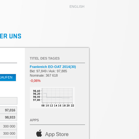
ENGLISH
TITEL DES TAGES
Frankreich EO-OAT 2014(30)
Bid: 97,849 / Ask: 97,885
Nominale: 367 618
KAUFEN
-0,06%
97,016
98,933
APPS
300 000
300 000