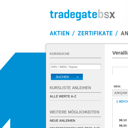
Verall
KURSSUCHE
SUCHEN >
WKN
KURSLISTE ANLEIHEN
A3KQXM
ALLE WERTE A-Z
1 WOC
WEITERE MÖGLICHKEITEN
NEUE ANLEIHEN