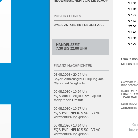
NEUEMISSIONEN VOR ZINSLAUF
PUBLIKATIONEN
UMSATZSTATISTIK FÜR
JULI 2026
HANDELSZEIT
7:30 BIS 22:00 UHR
Stückzinsb
Mindestbetr
FINANZ-NACHRICHTEN
06.08.2026 / 20:24 Uhr
Bayer: Anhörung zur Billigung des
Copyright ©
Glyphosat-
Vergleichs...
Bitte beacht
DAX®, MDAX®
06.08.2026 / 18:24 Uhr
EURO STOXX®
EQS-
Adhoc: Allgeier SE: Allgeier
TRADEGATE® 
steigert den Umsatz...
Kurse in EUR
Zeitangaben
06.08.2026 / 18:17 Uhr
EQS-
PVR: HELIOS SOLAR AG:
Veröffentlichung gemäß...
Kon
06.08.2026 / 18:14 Uhr
Impr
EQS-
PVR: HELIOS SOLAR AG:
Veröffentlichung gemäß...