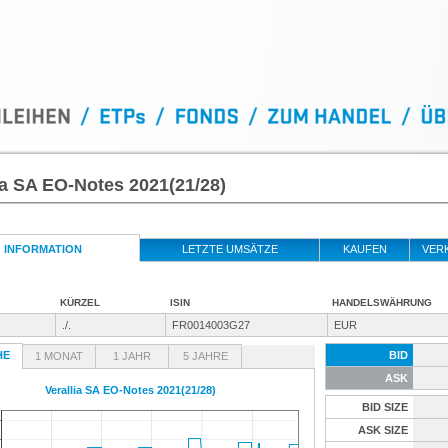
ia SA EO-Notes 2021(21/28)
INFORMATION
LETZTE UMSÄTZE
KAUFEN
VER
KÜRZEL
ISIN
HANDELSWÄHRUNG
./.
FR0014003G27
EUR
HE
BID
1 MONAT
1 JAHR
5 JAHRE
ASK
Verallia SA EO-Notes 2021(21/28)
BID SIZE
ASK SIZE