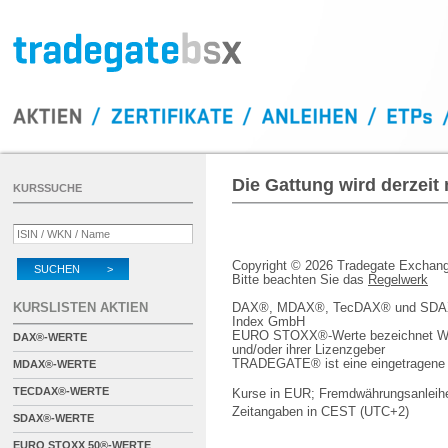
Die Gattung wird derzeit
KURSSUCHE
Copyright © 2026 Tradegate Excha
SUCHEN >
Bitte beachten Sie das
Regelwerk
KURSLISTEN AKTIEN
DAX®, MDAX®, TecDAX® und SDAX® 
Index GmbH
EURO STOXX®-Werte bezeichnet We
DAX®-WERTE
und/oder ihrer Lizenzgeber
TRADEGATE® ist eine eingetragene 
MDAX®-WERTE
TECDAX®-WERTE
Kurse in EUR; Fremdwährungsanleihe
Zeitangaben in CEST (UTC+2)
SDAX®-WERTE
EURO STOXX 50®-WERTE