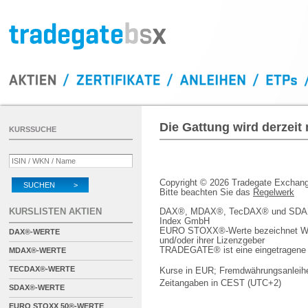
Die Gattung wird derzeit
KURSSUCHE
Copyright © 2026 Tradegate Excha
SUCHEN >
Bitte beachten Sie das
Regelwerk
KURSLISTEN AKTIEN
DAX®, MDAX®, TecDAX® und SDAX® 
Index GmbH
EURO STOXX®-Werte bezeichnet We
DAX®-WERTE
und/oder ihrer Lizenzgeber
TRADEGATE® ist eine eingetragene 
MDAX®-WERTE
TECDAX®-WERTE
Kurse in EUR; Fremdwährungsanleihe
Zeitangaben in CEST (UTC+2)
SDAX®-WERTE
EURO STOXX 50®-WERTE