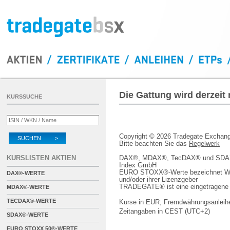
Die Gattung wird derzeit
KURSSUCHE
Copyright © 2026 Tradegate Excha
SUCHEN >
Bitte beachten Sie das
Regelwerk
KURSLISTEN AKTIEN
DAX®, MDAX®, TecDAX® und SDAX® 
Index GmbH
EURO STOXX®-Werte bezeichnet We
DAX®-WERTE
und/oder ihrer Lizenzgeber
TRADEGATE® ist eine eingetragene 
MDAX®-WERTE
TECDAX®-WERTE
Kurse in EUR; Fremdwährungsanleihe
Zeitangaben in CEST (UTC+2)
SDAX®-WERTE
EURO STOXX 50®-WERTE