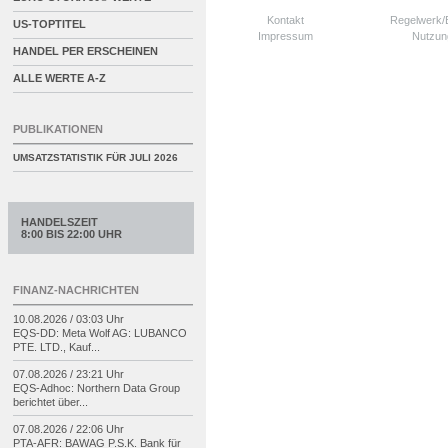
Kontakt
Regelwerk
US-TOPTITEL
Impressum
Nutzun
HANDEL PER ERSCHEINEN
ALLE WERTE A-Z
PUBLIKATIONEN
UMSATZSTATISTIK FÜR
JULI 2026
HANDELSZEIT
8:00 BIS 22:00 UHR
FINANZ-NACHRICHTEN
10.08.2026 / 03:03 Uhr
EQS-
DD: Meta Wolf AG: LUBANCO
PTE. LTD., Kauf...
07.08.2026 / 23:21 Uhr
EQS-
Adhoc: Northern Data Group
berichtet über...
07.08.2026 / 22:06 Uhr
PTA-
AFR: BAWAG P.S.K. Bank für