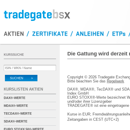
Die Gattung wird derzeit
KURSSUCHE
Copyright © 2026 Tradegate Excha
SUCHEN >
Bitte beachten Sie das
Regelwerk
KURSLISTEN AKTIEN
DAX®, MDAX®, TecDAX® und SDAX® 
Index GmbH
EURO STOXX®-Werte bezeichnet We
DAX®-WERTE
und/oder ihrer Lizenzgeber
TRADEGATE® ist eine eingetragene 
MDAX®-WERTE
TECDAX®-WERTE
Kurse in EUR; Fremdwährungsanleihe
Zeitangaben in CEST (UTC+2)
SDAX®-WERTE
EURO STOXX 50®-WERTE