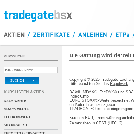
Die Gattung wird derzeit
KURSSUCHE
Copyright © 2026 Tradegate Excha
SUCHEN >
Bitte beachten Sie das
Regelwerk
KURSLISTEN AKTIEN
DAX®, MDAX®, TecDAX® und SDAX® 
Index GmbH
EURO STOXX®-Werte bezeichnet We
DAX®-WERTE
und/oder ihrer Lizenzgeber
TRADEGATE® ist eine eingetragene 
MDAX®-WERTE
TECDAX®-WERTE
Kurse in EUR; Fremdwährungsanleihe
Zeitangaben in CEST (UTC+2)
SDAX®-WERTE
EURO STOXX 50®-WERTE