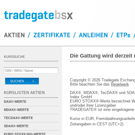
Die Gattung wird derzeit
KURSSUCHE
Copyright © 2026 Tradegate Excha
SUCHEN >
Bitte beachten Sie das
Regelwerk
KURSLISTEN AKTIEN
DAX®, MDAX®, TecDAX® und SDAX® 
Index GmbH
EURO STOXX®-Werte bezeichnet We
DAX®-WERTE
und/oder ihrer Lizenzgeber
TRADEGATE® ist eine eingetragene 
MDAX®-WERTE
TECDAX®-WERTE
Kurse in EUR; Fremdwährungsanleihe
Zeitangaben in CEST (UTC+2)
SDAX®-WERTE
EURO STOXX 50®-WERTE