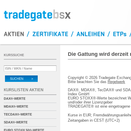
Die Gattung wird derzeit
KURSSUCHE
Copyright © 2026 Tradegate Excha
SUCHEN >
Bitte beachten Sie das
Regelwerk
KURSLISTEN AKTIEN
DAX®, MDAX®, TecDAX® und SDAX® 
Index GmbH
EURO STOXX®-Werte bezeichnet We
DAX®-WERTE
und/oder ihrer Lizenzgeber
TRADEGATE® ist eine eingetragene 
MDAX®-WERTE
TECDAX®-WERTE
Kurse in EUR; Fremdwährungsanleihe
Zeitangaben in CEST (UTC+2)
SDAX®-WERTE
EURO STOXX 50®-WERTE