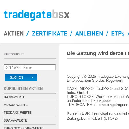
Die Gattung wird derzeit
KURSSUCHE
Copyright © 2026 Tradegate Excha
SUCHEN >
Bitte beachten Sie das
Regelwerk
KURSLISTEN AKTIEN
DAX®, MDAX®, TecDAX® und SDAX® 
Index GmbH
EURO STOXX®-Werte bezeichnet We
DAX®-WERTE
und/oder ihrer Lizenzgeber
TRADEGATE® ist eine eingetragene 
MDAX®-WERTE
TECDAX®-WERTE
Kurse in EUR; Fremdwährungsanleihe
Zeitangaben in CEST (UTC+2)
SDAX®-WERTE
EURO STOXX 50®-WERTE